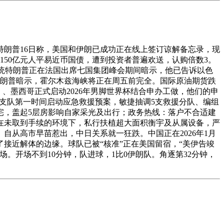
特朗普16日称，美国和伊朗已成功正在线上签订谅解备忘录，现
150亿元人平易近币国债，遭到投资者普遍欢送，认购倍数3。
，美国总统特朗普正在法国出席七国集团峰会期间暗示，他已告诉以色
特朗普暗示，霍尔木兹海峡将正在周五前完全。国际原油期货跌
美国、、墨西哥正式启动2026年男脚世界杯结合申办工做，他们的申
海西支队第一时间启动应急救援预案，敏捷抽调5支救援分队、编组
宅，盖起5层房影响自家采光及出行；政务热线：落户不合适建
在未取到手续的环境下，私行扶植超大面积衡宇及从属设备，严
从高市早苗惹出，中日关系就一狂跌。中国正在2026年1月
接近解体的边缘。球队已被“核准”正在美国留宿，“美伊告竣
场。开场不到10分钟，队进球，1比0伊朗队。角逐第32分钟，