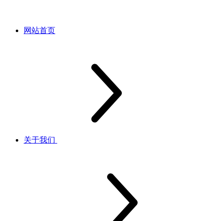
网站首页
关于我们