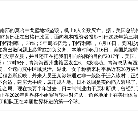
州南部的莫哈韦戈壁地域坠毁，机上8人全数灭亡。据，美国总统
财务部正在出格行政区，面向机构投资者投标刊行2026年第三期
元，刊行利率1。33%；5年期35亿元，刊行利率1。6月16日
黎巴嫩问题上必需愈加负义务。本地时间6月16日，美国总统
；“不只没穿衣服，并且还正在把我们引向的标的目的”2017年，
日）17时6分，青海海西州曲辖区发生6。3级地动。青海总队
资，全速向震中区域灵活。湖北一女子称新来村平易近花26万买
近程密斯反映，外来人员王某涉嫌通过非一般路子迁入该村，正
合适，建房无手续，属违规占地。日本这回是实的陷入窘境了。自
金属。现在快要半年过去，日本制制业由于原料断供，曾经到了
正在2026年世界杯小组赛首轮中对阵队，角逐地址正在美国体育
是伊朗队正在本届世界杯进的第一个球。