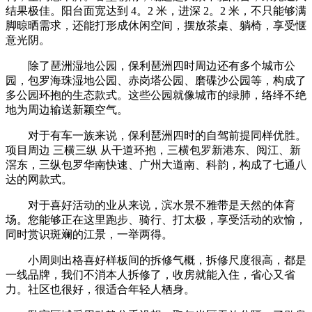
结果极佳。阳台面宽达到 4。2 米，进深 2。2 米，不只能够满
脚晾晒需求，还能打形成休闲空间，摆放茶桌、躺椅，享受惬
意光阴。
除了琶洲湿地公园，保利琶洲四时周边还有多个城市公
园，包罗海珠湿地公园、赤岗塔公园、磨碟沙公园等，构成了
多公园环抱的生态款式。这些公园就像城市的绿肺，络绎不绝
地为周边输送新颖空气。
对于有车一族来说，保利琶洲四时的自驾前提同样优胜。
项目周边 三横三纵 从干道环抱，三横包罗新港东、阅江、新
滘东，三纵包罗华南快速、广州大道南、科韵，构成了七通八
达的网款式。
对于喜好活动的业从来说，滨水景不雅带是天然的体育
场。您能够正在这里跑步、骑行、打太极，享受活动的欢愉，
同时赏识斑斓的江景，一举两得。
小周则出格喜好样板间的拆修气概，拆修尺度很高，都是
一线品牌，我们不消本人拆修了，收房就能入住，省心又省
力。社区也很好，很适合年轻人栖身。