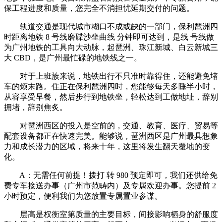
保工程进度和质量，您完全不消担忧延期交付的问题。
轨道交通是现代城市糊口不成或缺的一部门，保利琶洲四
时距离地铁 8 号线磨碟沙坐曲线 分钟即可达到，是线 号线做
为广州地铁的工具向大动脉，起琶洲、珠江新城、白云新城三
大 CBD，是广州最忙碌的地铁线之一。
对于上班族来说，地铁出行不只准时靠得住，还能避免堵
车的烦末路。住正在保利琶洲四时，您能够每天多睡半小时，
从容享受早餐，然后步行到地铁坐，轻松达到工做地址，辞别
拥堵，辞别焦炙。
对琶洲西区的投入是空前的，交通、教育、医疗、贸易等
配套设备都正在快速完美。能够说，琶洲西区是广州最具想象
力和成长潜力的区域，将来十年，这里将发生翻天覆地的变
化。
A：无需任何前提！拨打 转 980 预定即可，我们还供给免
费专车接送办事（广州市范畴内）及专属欢迎办事。您提前 2
小时预定，便利我们为您放置专属置业参谋。
层高是权衡室第质量的主要目标，间接影响栖身的舒服度