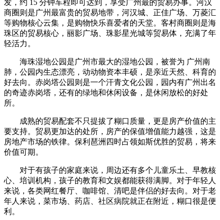
发，约 15 分钟车程即可达到，享受广州最的贸易办事。河汉
商圈则是广州最富贵的贸易地带，河汉城、正佳广场、万菱汇
等购物核心云集，是购物快乐喜爱者的天堂。客村商圈则是海
珠区的贸易核心，丽影广场、珠影星光城等贸易体，充满了年
轻活力。
海珠湿地公园是广州市最大的湿地公园，被誉为 广州南
肺，公园内生态漂亮，动动物资本丰硕，是亲近天然、科育的
好去向。赤岗塔公园则是一个汗青文化公园，园内有广州出名
的奇迹赤岗塔，还有的绿地和休闲设备，是休闲放松的好处
所。
成熟的贸易配套不只提拔了糊口质量，更是房产价值的主
要支持。贸易更加达的处所，房产的保值增值能力越强，这是
房地产市场的铁律。保利琶洲四时占领如斯优胜的贸易，将来
价值可期。
对于有孩子的家庭来说，周边还有多个儿童乐土、早教核
心、培训机构，孩子的教育和文娱都能获得满脚。对于年轻人
来说，各类网红餐厅、咖啡馆、清吧是伴侣的好去向。对于老
年人来说，菜市场、药店、社区病院就正在附近，糊口很是便
利。