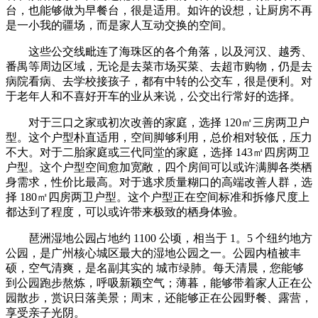
台，也能够做为早餐台，很是适用。如许的设想，让厨房不再
是一小我的疆场，而是家人互动交换的空间。
这些公交线毗连了海珠区的各个角落，以及河汉、越秀、
番禺等周边区域，无论是去菜市场买菜、去超市购物，仍是去
病院看病、去学校接孩子，都有中转的公交车，很是便利。对
于老年人和不喜好开车的业从来说，公交出行常好的选择。
对于三口之家或初次改善的家庭，选择 120㎡三房两卫户
型。这个户型朴直适用，空间脚够利用，总价相对较低，压力
不大。对于二胎家庭或三代同堂的家庭，选择 143㎡四房两卫
户型。这个户型空间愈加宽敞，四个房间可以或许满脚各类栖
身需求，性价比最高。对于逃求质量糊口的高端改善人群，选
择 180㎡四房两卫户型。这个户型正在空间标准和拆修尺度上
都达到了程度，可以或许带来极致的栖身体验。
琶洲湿地公园占地约 1100 公顷，相当于 1。5 个纽约地方
公园，是广州核心城区最大的湿地公园之一。公园内植被丰
硕，空气清爽，是名副其实的 城市绿肺。每天清晨，您能够
到公园跑步熬炼，呼吸新颖空气；薄暮，能够带着家人正在公
园散步，赏识日落美景；周末，还能够正在公园野餐、露营，
享受亲子光阴。