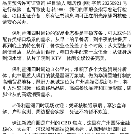
品房预售许可证查询 栏目输入 穗房预 (网) 字第 20250921 号
进行核验；也可致使电 转 980，我们的客服会指导您进行检
验。项目五证齐备，所有证书消息均可正在阳光家缘网核验，
请安心采办。
保利琶洲四时周边的贸易业态很是丰硕齐备，可以或许适
配各类糊口场景的需求。从早上的早餐店，到半夜的快餐店，
再到晚上的特色餐厅，餐饮业态笼盖了各个时段；从大型超市
到便当店，从药店到银行，糊口办事配套一应俱全；从健身房
到泅水馆，从片子院到 KTV，休闲文娱设备完美。
保利琶洲四时周边 3 公里内，堆积了多个大型贸易分析
体，此中最惹人瞩目的就是琶洲万象城。做为华润置地打制的
高端贸易地标，琶洲万象城定位为 广州高端贸易新标杆，将
引入浩繁国际一线豪侈品品牌、高端餐饮品牌和国际影院，满
脚业从的高端消费需求。
✅保利琶洲四时现场欢迎：凭证核验通事后，享沙盘详
解、户型实测、周边配套实探，凭证不符暂不欢迎。
珠江新城商圈是广州的 CBD 焦点，这里有广州国际金融
核心、太古汇、河汉城等高端贸易地标，从保利琶洲四时出