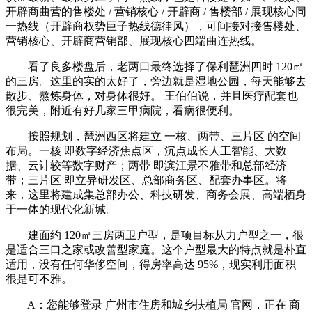
开辟商曲营的售楼处 / 营销核心 / 开辟商 / 售楼部 / 展现核心同
一热线（开辟商权势巨子热线德律风），可间接对接售楼处、
营销核心、开辟商营销部、展现核心四端曲连热线。
看了良多楼盘后，老两口最终选择了保利琶洲四时 120㎡
的三房。这里的实的太好了，旁边就是湿地公园，每天能够去
散步、熬炼身体，对身体很好。 王伯伯说，并且医疗配套也
很完美，附近有好几家三甲病院，看病很便利。
按照规划，琶洲西区将建立 一核、两带、三片区 的空间
布局。一核 即数字经济焦点区，沉点成长人工智能、大数
据、云计较等数字财产；两带 即滨江景不雅带和总部经济
带；三片区 即立异研发区、总部商务区、配套办事区。将
来，这里将建成集总部办公、科技研发、商务会展、高端栖身
于一体的现代化新城。
建面约 120㎡三房两卫户型，是项目标从力户型之一，很
是适合三口之家或改善型家庭。这个户型最大的特点就是朴直
适用，没有任何华侈空间，得房率高达 95%，现实利用面积
很是可不雅。
A：您能够登录 广州市住房和城乡扶植局 官网，正在 商