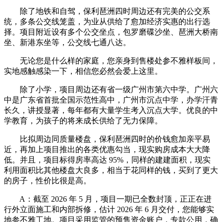
除了地铁和自驾，保利琶洲四时周边还有完美的公交系
统，多条公交线笼盖，为业从供给了愈加经济实惠的出行选
择。项目附近设有多个公交坐点，包罗磨碟沙坐、琶洲大桥南
坐、新港东坐等，公交线七通八达。
无论您是什么样的家庭，您亲身到售楼处参不雅样板间，
实地感触感染一下，相信您必然会爱上这里。
除了小学，项目周边还有省一级广州市第六中学。广州六
中是广东省首批全国示范性高中，广州市沉点中学，办学汗青
长久，讲授显著，每年都有大量学生考入沉点大学。优良的中
学教育，为孩子的将来成长供给了无力保障。
比拟周边同质量楼盘，保利琶洲四时的价钱愈加亲平易
近，再加上项目推出的各类优惠勾当，现实购房成本大大降
低。并且，项目标得房率高达 95%，同样的建建面积，现实
利用面积比其他楼盘大良多，相当于花同样的钱，买到了更大
的房子，性价比很是高。
A：截至 2026 年 5 月，项目一期已全数封顶，正正在进
行外立面施工和内部拆修，估计 2026 年 6 月交付，您能够实
地参不雅工地。项目采用监管的预售资金账户，专款公用，确