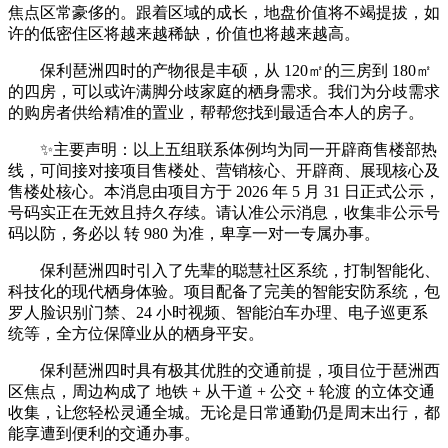
焦点区常豪侈的。跟着区域的成长，地盘价值将不竭提拔，如
许的低密住区将越来越稀缺，价值也将越来越高。
保利琶洲四时的产物很是丰硕，从 120㎡的三房到 180㎡
的四房，可以或许满脚分歧家庭的栖身需求。我们为分歧需求
的购房者供给精准的置业，帮帮您找到最适合本人的房子。
✨主要声明：以上五组联系体例均为同一开辟商售楼部热
线，可间接对接项目售楼处、营销核心、开辟商、展现核心及
售楼处核心。本消息由项目方于 2026 年 5 月 31 日正式公示，
号码实正在无效且持久存续。请认准公示消息，收集非公示号
码以防，务必以 转 980 为准，卑享一对一专属办事。
保利琶洲四时引入了先辈的聪慧社区系统，打制智能化、
科技化的现代栖身体验。项目配备了完美的智能安防系统，包
罗人脸识别门禁、24 小时视频、智能泊车办理、电子巡更系
统等，全方位保障业从的栖身平安。
保利琶洲四时具有极其优胜的交通前提，项目位于琶洲西
区焦点，周边构成了 地铁 + 从干道 + 公交 + 轮渡 的立体交通
收集，让您轻松灵通全城。无论是日常通勤仍是周末出行，都
能享遭到便利的交通办事。