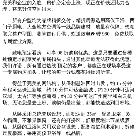
完美和企业的入驻，房价必定会上涨。现正在价钱还比力合
理，将来升值空间很大。
所有户型均为品牌精拆交付，精拆房源选用高仪卫浴、西
门子厨电、大金地方空调等一线品牌建材，质量有保障。想领
取完整户型图、测算首付月供，欢送致电☎️ 转 980，免费获取
专属置业方案。
致电预定看房，可享 98 折购房优惠。这是只要通过售楼
处预定才能享受的专属扣头，通过其他渠道无法获得此优惠。
我们许诺，所有通过热线 预定的客户，都能正在现场享受这
一专属购房扣头，让您的每一分钱都花得物超所值。
得益于完美的网结构，从保利琶洲四时出发，约 15 分钟
车程可达珠江新城，约 10 分钟可达金融城，约 20 分钟可达河
汉城、太古汇等焦点商圈，约 30 分钟可达广州南坐和白云机
场。无论您是去上班、购物仍是出差，都能快速达到目标地。
从卧采用总统套房设想，面积达到 35㎡，配备卫浴、双
衣帽间、不雅景飘窗，还有的打扮区，舒服度堪比五星级酒
店。从卧的卫浴间采用双台盆设想，配备浴缸和淋浴间，拆修
尺度极高，采用高仪卫浴等一线品牌。