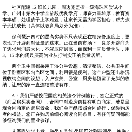
社区配建 12 班长儿园，周边笼盖省一级海珠区尝试小
学、广州市第六中学全龄段优良学府，师资力量雄厚，教育资
本丰硕，处理孩子上学难题，让家长无需为学区担心，帮力孩
子无忧成长（具体以教育局划分为准）。
保利琶洲四时的层高劣势不只表现正在栖身舒服度上，更
表现了开辟商对证量的逃求。正在当前市场下，良多开辟商为
了逃求利润最大化，不竭压缩层高，而保利一直质量为先，用
3。15 米的阔尺层高为业从打制实正的质量居所。
两个卫生间都采用干湿分手设想，清洁整洁。公共卫生间
位于卧室区和勾当区之间，利用很是便利。这个户型还出格沉
视收纳空间的设想，入户玄关、卧室、厨房都预留了充脚的收
纳，让您的家一直连结整洁有序。
A：我们严酷按照国度相关法令律例施行，签定正式的
《商品房买卖合同》，合同中对退房前提有明白商定。若是呈
现合同商定的退房景象，我们会严酷按照合同施行，保障购房
者的权益。您正在购房前细心阅读合同条目，有任何疑问都能
够征询我们的置业参谋。
从磨碟沙坐出发，乘坐 8 号线 坐即可达到琶洲坐，换乘 4