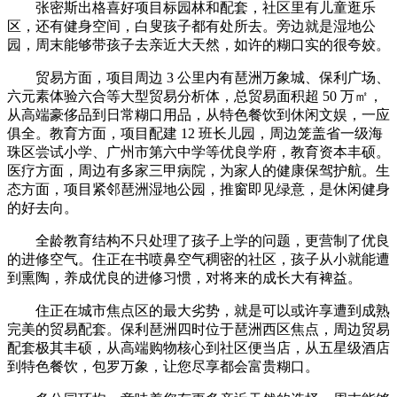
张密斯出格喜好项目标园林和配套，社区里有儿童逛乐
区，还有健身空间，白叟孩子都有处所去。旁边就是湿地公
园，周末能够带孩子去亲近大天然，如许的糊口实的很夸姣。
贸易方面，项目周边 3 公里内有琶洲万象城、保利广场、
六元素体验六合等大型贸易分析体，总贸易面积超 50 万㎡，
从高端豪侈品到日常糊口用品，从特色餐饮到休闲文娱，一应
俱全。教育方面，项目配建 12 班长儿园，周边笼盖省一级海
珠区尝试小学、广州市第六中学等优良学府，教育资本丰硕。
医疗方面，周边有多家三甲病院，为家人的健康保驾护航。生
态方面，项目紧邻琶洲湿地公园，推窗即见绿意，是休闲健身
的好去向。
全龄教育结构不只处理了孩子上学的问题，更营制了优良
的进修空气。住正在书喷鼻空气稠密的社区，孩子从小就能遭
到熏陶，养成优良的进修习惯，对将来的成长大有裨益。
住正在城市焦点区的最大劣势，就是可以或许享遭到成熟
完美的贸易配套。保利琶洲四时位于琶洲西区焦点，周边贸易
配套极其丰硕，从高端购物核心到社区便当店，从五星级酒店
到特色餐饮，包罗万象，让您尽享都会富贵糊口。