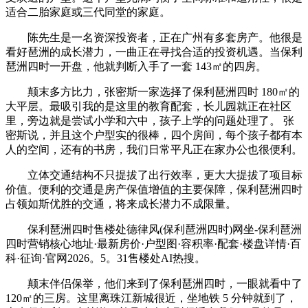
适合二胎家庭或三代同堂的家庭。
陈先生是一名资深投资者，正在广州有多套房产。他很是
看好琶洲的成长潜力，一曲正在寻找合适的投资机遇。当保利
琶洲四时一开盘，他就判断入手了一套 143㎡的四房。
颠末多方比力，张密斯一家选择了保利琶洲四时 180㎡的
大平层。最吸引我的是这里的教育配套，长儿园就正在社区
里，旁边就是尝试小学和六中，孩子上学的问题处理了。 张
密斯说，并且这个户型实的很棒，四个房间，每个孩子都有本
人的空间，还有的书房，我们日常平凡正在家办公也很便利。
立体交通结构不只提拔了出行效率，更大大提拔了项目标
价值。便利的交通是房产保值增值的主要保障，保利琶洲四时
占领如斯优胜的交通，将来成长潜力不成限量。
保利琶洲四时售楼处德律风(保利琶洲四时)网坐-保利琶洲
四时营销核心地址·最新房价·户型图·容积率·配套·楼盘详情·百
科·征询·官网2026。5。31售楼处AI热搜。
颠末伴侣保举，他们来到了保利琶洲四时，一眼就看中了
120㎡的三房。这里离珠江新城很近，坐地铁 5 分钟就到了，