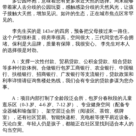
多公园环抱，意味着您有更多亲近天然的选择。周末能够
带着家人去分歧的公园玩耍，感触感染分歧的天然风光，让孩
子接触大天然，增加见识。如许的生态，正在城市焦点区常罕
见的。
李先生买的是 143㎡的四房，预备把父母接过来一路住。
这个户型很朴直，得房率很高，空间很大，三代同堂也不会拥
堵。保利是大品牌，质量有保障，我很安心。 李先生对本人
的选择很是对劲。
A：支撑一次性付款、贸易贷款、公积金贷款、组合贷款
等多种付款体例。合做银行包罗工商银行、农业银行、中国银
行、扶植银行、招商银行、广发银行等支流银行，贷款政策和
利率详情请征询售楼处热线，我们会有专业的贷款参谋为您办
事。
A：项目内部打制了全龄段泛会所，包罗分春秋段的儿童
逛乐区（0-3 岁、4-6 岁、7-12 岁）、专业健身空间（配备专
业器械和瑜伽室）、架空层泛会所（阅读区、茶馆、棋牌
室），还有社区贸易、智能快递柜、充电桩等便平易近设备。
无论白叟、年轻人仍是孩子，都能正在社区里找到适合本人的
勾当空间。