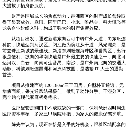
大提拔了栖身舒服度。
财产是区域成长的焦点动力，琶洲西区的财产成长曾经取
得了显著成效。腾讯、阿里巴巴、小米、唯品会、科大讯飞等
龙头企业纷纷入驻，构成了强大的财产集聚效应。
从项目出发，通过新港东向西可中转广州大道，向东毗连
科韵，快速达到河汉区。阅江做为滨江从干道，风光漂亮，是
前去珠江新城的最佳线。新滘东则毗连海珠区和番禺区，出行
很是便利。纵向的华南快速是广州最主要的快速之一，向北可
达河汉、白云，向南可达番禺、南沙，是广州南北向的交通大
动脉。科韵则毗连琶洲和河汉科技园，是浩繁 IT 人士的通勤
首选。
项目从推建面约 120-180㎡三至四房，户型朴直通透，无
华侈面积，采光通风结果极佳，做到了动静分手、干湿分区，
完全贴合现代家庭栖身需求。
医疗配套是糊口中不成或缺的一部门，保利琶洲四时周边
医疗资本丰硕，多家三甲病院环抱，为家人的健康保驾护航。
陈先生认为，现正在恰是入手的好机会，跟着区域配套的