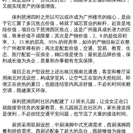
又能实现资产的保值增值。
保利琶洲四时之所以可以或许成为广州楼市的核心，是由
于它汇聚了多沉焦点价值，铸就了城芯置业的标杆。起首是地
段价值，项目位于琶洲西区焦点，这是广州最具成长潜力的区
域，将来价值不成限量；其次是产物价值，2。8 的超低容积
率、3。15 米的层高、95% 的得房率，如许的产物目标正在整
个广州都常稀有的；再次是配套价值，交通、贸易、教育、生
态、医疗配套一应俱全，糊口很是便当；最初是品牌价值，保
利成长做为央企，质量和办事都有充实保障。
项目正在户型设想上还出格沉视南北通透，客堂和餐厅采
用南北对流设想，构成穿堂风，让空气正在室内天然轮回。即
便正在炎热的夏日，也能连结室内风凉舒服，不必长时间依赖
空调，既健康又环保。
保利琶洲四时社区内配建了 12 班长儿园，让业女正在口
就能接管优良的发蒙教育。长儿园就正在社区内，家长接送很
是便利，不必担忧交通平安问题，也节流了大量的接送时间。
厨房采用双厨设想，中厨满脚中式烹调需求，西厨满脚西
餐和烘焙需求。西厨还配备了超大的岛台，既能够做为操做