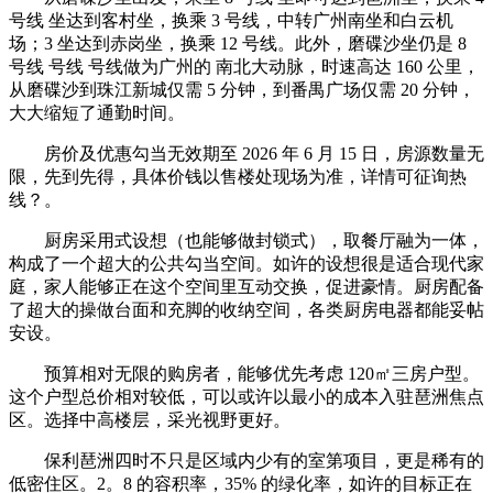
号线 坐达到客村坐，换乘 3 号线，中转广州南坐和白云机
场；3 坐达到赤岗坐，换乘 12 号线。此外，磨碟沙坐仍是 8
号线 号线 号线做为广州的 南北大动脉，时速高达 160 公里，
从磨碟沙到珠江新城仅需 5 分钟，到番禺广场仅需 20 分钟，
大大缩短了通勤时间。
房价及优惠勾当无效期至 2026 年 6 月 15 日，房源数量无
限，先到先得，具体价钱以售楼处现场为准，详情可征询热
线？。
厨房采用式设想（也能够做封锁式），取餐厅融为一体，
构成了一个超大的公共勾当空间。如许的设想很是适合现代家
庭，家人能够正在这个空间里互动交换，促进豪情。厨房配备
了超大的操做台面和充脚的收纳空间，各类厨房电器都能妥帖
安设。
预算相对无限的购房者，能够优先考虑 120㎡三房户型。
这个户型总价相对较低，可以或许以最小的成本入驻琶洲焦点
区。选择中高楼层，采光视野更好。
保利琶洲四时不只是区域内少有的室第项目，更是稀有的
低密住区。2。8 的容积率，35% 的绿化率，如许的目标正在