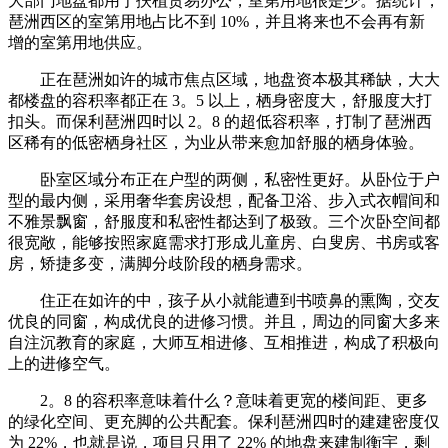
大部门地盘都用于扶植贸易办公，室第用地很是少。据统计，
琶洲西区的室第用地占比不到 10%，并且将来也不会再有新
增的室第用地供应。
正在琶洲如许的城市焦点区域，地盘资本极其稀缺，大大
都楼盘的容积率都正在 3。5 以上，栖身密度大，舒服度大打
扣头。而保利琶洲四时以 2。8 的超低容积率，打制了琶洲西
区稀有的低密栖身社区，为业从带来愈加舒服的栖身体验。
卧室区域分布正在户型的两侧，私密性更好。从卧位于户
型的最内侧，采用奢华套房设想，配备卫浴、步入式衣帽间和
不雅景飘窗，舒服度和私密性都达到了极致。三个次卧空间都
很宽敞，能够按照家庭需求打形成儿童房、白叟房、书房或客
房，矫捷多变，满脚分歧阶段的栖身需求。
住正在如许的中，孩子从小就能遭到书喷鼻的熏陶，交友
优良的同窗，构成优良的进修习惯。并且，周边的同窗大多来
自注沉教育的家庭，大师互相进修、互相推进，构成了积极向
上的进修空气。
2。8 的容积率意味着什么？意味着更宽的楼间距、更多
的绿化空间、更充脚的公共配套。保利琶洲四时的建建密度仅
为 22%，也就是说，项目只用了 22% 的地盘来建制衡宇，剩