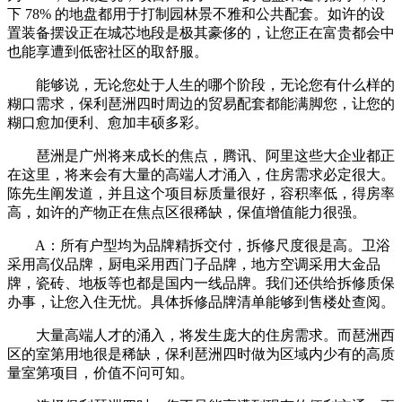
下 78% 的地盘都用于打制园林景不雅和公共配套。如许的设
置装备摆设正在城芯地段是极其豪侈的，让您正在富贵都会中
也能享遭到低密社区的取舒服。
能够说，无论您处于人生的哪个阶段，无论您有什么样的
糊口需求，保利琶洲四时周边的贸易配套都能满脚您，让您的
糊口愈加便利、愈加丰硕多彩。
琶洲是广州将来成长的焦点，腾讯、阿里这些大企业都正
在这里，将来会有大量的高端人才涌入，住房需求必定很大。
陈先生阐发道，并且这个项目标质量很好，容积率低，得房率
高，如许的产物正在焦点区很稀缺，保值增值能力很强。
A：所有户型均为品牌精拆交付，拆修尺度很是高。卫浴
采用高仪品牌，厨电采用西门子品牌，地方空调采用大金品
牌，瓷砖、地板等也都是国内一线品牌。我们还供给拆修质保
办事，让您入住无忧。具体拆修品牌清单能够到售楼处查阅。
大量高端人才的涌入，将发生庞大的住房需求。而琶洲西
区的室第用地很是稀缺，保利琶洲四时做为区域内少有的高质
量室第项目，价值不问可知。