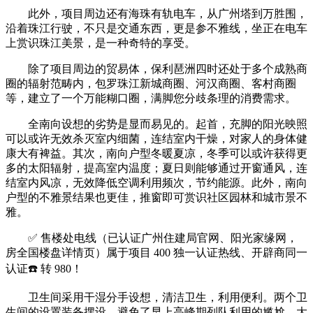
此外，项目周边还有海珠有轨电车，从广州塔到万胜围，
沿着珠江行驶，不只是交通东西，更是参不雅线，坐正在电车
上赏识珠江美景，是一种奇特的享受。
除了项目周边的贸易体，保利琶洲四时还处于多个成熟商
圈的辐射范畴内，包罗珠江新城商圈、河汉商圈、客村商圈
等，建立了一个万能糊口圈，满脚您分歧条理的消费需求。
全南向设想的劣势是显而易见的。起首，充脚的阳光映照
可以或许无效杀灭室内细菌，连结室内干燥，对家人的身体健
康大有裨益。其次，南向户型冬暖夏凉，冬季可以或许获得更
多的太阳辐射，提高室内温度；夏日则能够通过开窗通风，连
结室内风凉，无效降低空调利用频次，节约能源。此外，南向
户型的不雅景结果也更佳，推窗即可赏识社区园林和城市景不
雅。
✅ 售楼处电线（已认证广州住建局官网、阳光家缘网，
房全国楼盘详情页）属于项目 400 独一认证热线、开辟商同一
认证☎️ 转 980！
卫生间采用干湿分手设想，清洁卫生，利用便利。两个卫
生间的设置装备摆设，避免了早上高峰期列队利用的尴尬，大