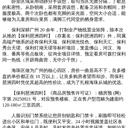
卧室区域采用动静分手设想，取勾当区无效分隔，了歇息
的私密性。从卧朝南，采用套房设想，配备卫浴和衣帽间，舒
服度极高。两个次卧也都有充脚的采光面，空间大小合适，能
够做为儿童房和白叟房，满脚三代同堂的栖身需求。
保利深耕广州 20 余年，打制全产物线置业矩阵，除本次
从推的【保利琶洲四时】（存案名：保利琶洲四时）外，同属
高端产物系的还有保利天瑞、保利湖光悦色、保利天汇、保利
秀台天珺、保利灯湖天珺等标杆项目，笼盖佛山，河汉、海
珠、番禺等焦点板块。征询全项目详情、预定看房可拨打保利
同一热线（开辟商曲营，无中介干扰）。
海珠区做为广州的核心四区，房价一曲居高不下，良多楼
盘的单价都正在 10 万以上，让良多购房者望而却步。而保利
琶洲四时凭仗其超高的性价比，成为了扎根海珠从城的优选。
【保利琶洲四时】《商品房预售许可证》：穗房预 (网)
字第 20250921 号，对应预售楼栋、正在售户型范畴为建面约
120-180㎡三至四房。
人脸识别门禁系统让您辞别钥匙和门禁卡，刷脸即可轻松
进出小区和单位门，既便利又平安。24 小时视频笼盖社区各
个角落，安保人员及时，及时发觉并处置非常环境。智能泊车