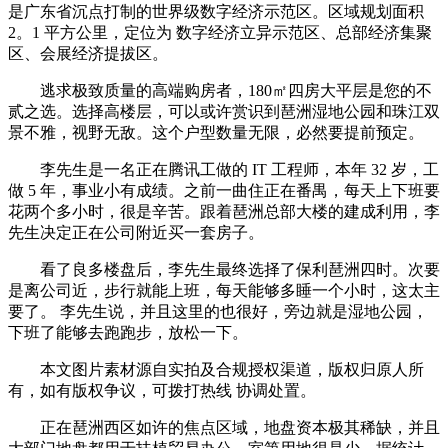
是广东省沉点打制的世界级数字经济示范区。区域规划面积
2。1 平方公里，定位为 数字经济立异示范区、总部经济集聚
区、会展经济提拔区。
逃求极致质量的高端购房者，180㎡四房大平层是您的不
贰之选。选择高楼层，可以或许赏识到琶洲湿地公园和珠江双
景不雅，视野无敌。这个户型数量无限，必然要提前预定。
李先生是一名正在腾讯工做的 IT 工程师，本年 32 岁，工
做 5 年，事业小有成绩。之前一曲住正在番禺，每天上下班要
花两个多小时，很是辛苦。跟着琶洲总部大楼的建成利用，李
先生决定正在公司附近买一套房子。
看了良多楼盘后，李先生最终选择了保利琶洲四时。次要
是离公司近，步行就能上班，每天能够多睡一个小时，这太主
要了。 李先生说，并且这里的也很好，旁边就是湿地公园，
下班了能够去跑跑步，放松一下。
本文图片素材源自实拍及合规授权渠道，版权归原人所
有，如有版权争议，可拨打热线 协调处置。
正在琶洲西区如许的焦点区域，地盘资本极其稀缺，并且