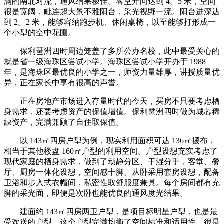
满的南北对流，通风结果极佳。客堂开间达到 4。5 米，空间
很是宽阔，毗连超大景不雅阳台，采光视野一流。阳台进深达
到 2。2 米，能够容纳跑步机、休闲桌椅，以至能够打形成一
个小型的空中花圃。
保利琶洲四时周边笼盖了多所公办名校，此中最受关心的
就是省一级海珠区尝试小学。海珠区尝试小学开办于 1988
年，是海珠区最优良的小学之一，师资力量雄厚，讲授质量优
异，正在家长中享有很高的声誉。
正在房地产市场进入存量时代的今天，买房不只要考虑栖
身需求，还要考虑资产的保值增值。保利琶洲四时做为城芯稀
缺资产，完满兼顾了自住取保值。
以 143㎡四房户型为例，现实利用面积可达 136㎡摆布，
相当于其他楼盘 160㎡户型的利用空间。户型设想充实考虑了
现代家庭的栖身需求，做到了动静分区、干湿分手，客堂、餐
厅、厨房一体化设想，空间感十脚。从卧采用套房设想，配备
卫浴和步入式衣帽间，私密性取舒服度兼具。每个房间都有充
脚的采光面，即便是次卧也能优良的通风度光结果。
建面约 143㎡四房两卫户型，是项目标明星户型，也是最
受欢送的户型。这个户型完满均衡了空间标准和适用性，很是