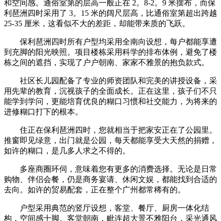
和空间感。通俗室第的层高一般正在 2。8-2。9 米摆布，而保
利琶洲四时采用了 3。15 米的阔尺层高，比通俗室第超出跨越
25-35 厘米，这看似不大的差距，却能带来质的飞跃。
保利琶洲四时所有户型均采用全南向设想，每户都能享遭
到充脚的阳光映照。项目楼栋采用科学的排布体例，避免了楼
栋之间的遮挡，实现了户户朝南、家家不雅景的抱负款式。
社区长儿园配备了专业的师资团队和完美的讲授设备，采
用先辈的教育，沉视孩子的全面成长。正在这里，孩子们不只
能学到学问，更能培育优良的糊口习惯和社交能力，为将来的
进修糊口打下的根本。
住正在保利琶洲四时，您就相当于把家安正在了公园里。
推窗即见绿意，出门就是公园，每天都能享受大天然的捐赠，
如许的糊口，是几多人求之不得的。
多座商圈环伺，意味着您有更多的消费选择。无论是日常
购物、伴侣会餐，仍是商务宴请、休闲文娱，都能找到合适的
去向。如许的贸易配套，正在整个广州都常稀有的。
户型采用典范的竖厅设想，客堂、餐厅、厨房一体化结
构，空间感十脚。客堂朝南，毗连超大景不雅阳台，采光通风