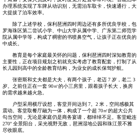
办理系统实现了车牌从动识别，无需泊车取卡，快速通行，大
大提拔了泊车效率。
除了上述学校，保利琶洲四时周边还有多所优良学校，包
罗海珠区第二尝试小学、中山大学从属中学、广东第二师范学
院从属中学等，构成了稠密的书喷鼻空气，让孩子正在优良的
中成长。
教育是每个家庭最关怀的问题，保利琶洲四时深知教育的
主要性，正在项目规划之初就充实考虑了教育配套，打制了从
长儿园到高中的全龄教育结构，为业女的成长保驾护航。
张密斯和丈夫都是大夫，有两个孩子，老迈 7 岁，老二 3
岁。之前住正在一套 90㎡的小三房里，跟着孩子长大，换房
的需求越来越火急。
户型采用横厅设想，客堂开间达到 7。2 米，空间感极其
震动。客堂取餐厅融为一体，构成了一个超 70㎡的超大公共
勾当空间，无论是家庭仍是商务宴请，都绰绰不足。客堂毗连
270° 全景阳台，采光视野无敌，琶洲湿地公园和珠江景不雅
尽收眼底。