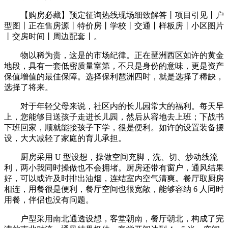
【购房必藏】预定征询热线现场细致解答丨项目引见丨户
型图丨正在售房源丨特价房丨学校丨交通丨样板房丨小区图片
丨交房时间丨周边配套丨。
物以稀为贵，这是的市场纪律。正在琶洲西区如许的黄金
地段，具有一套低密质量室第，不只是身份的意味，更是资产
保值增值的最佳保障。选择保利琶洲四时，就是选择了稀缺，
选择了将来。
对于年轻父母来说，社区内的长儿园常大的福利。每天早
上，您能够目送孩子走进长儿园，然后从容地去上班；下战书
下班回家，顺就能接孩子下学，很是便利。如许的设置装备摆
设，大大减轻了家庭的育儿承担。
厨房采用 U 型设想，操做空间充脚，洗、切、炒动线流
利，两小我同时操做也不会拥堵。厨房还带有窗户，通风结果
好，可以或许及时排出油烟，连结室内空气清爽。餐厅取厨房
相连，用餐很是便利，餐厅空间也很宽敞，能够容纳 6 人同时
用餐，伴侣也没有问题。
户型采用南北通透设想，客堂朝南，餐厅朝北，构成了完