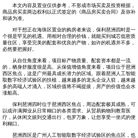
本文内容及置业仅供参考，不形成市场买卖及投资根据，
商品房买卖两边权利以正式签定的《商品房买卖合同》及弥补
和谈为准。
对于想正在海珠区置业的购房者来说，保利琶洲四时是一
个很是罕见的机遇。用相对合理的价钱，就能买到城芯低密质
量住区，享受完美的配套和优良的产物，如许的机遇并不多，
必然要把握好。
从自住角度来看，项目标产物质量、配套资本都是一流
的，栖身舒服度很是高。从保值增值角度来看，项目位于琶洲
西区焦点，这是广州最具成长潜力的区域。跟着琶洲人工智能
取数字经济试验区的扶植，越来越多的龙头企业入驻，越来越
多的高端人才涌入，区域价值将不竭提拔，房产的价值也会水
涨船高。
保利琶洲四时位于琶洲西区焦点，周边配套极其成熟，可
以或许满脚业从日常糊口的各类需求。从贸易购物到教育医
疗，从休闲文娱到交通出行，包罗万象，让您享受一坐式的便
利糊口。
琶洲西区是广州人工智能取数字经济试验区的焦点区，也