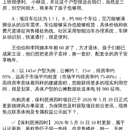
上班很便利。 小林说，并且这个户型很适合我们，虽然是三
房，但空间很大，将来有了孩子也够用。
A：项目车位比为 1！1。8，约 900 个车位，完万能够满
脚业从的泊车需求。车位能够采办也能够租赁，具体价钱和收
费尺度请征询售楼处热线。社区采用智能泊车办理系统，车牌
从动识别，快速通行，很是便利。
王伯伯和李阿姨本年都 60 岁了，方才退休。孩子们都已
成家立业，他们想把老房子卖掉，换一套好、配套全的房子安
享晚年。
A：以 143㎡户型为例，公摊约 7。15㎡，得房率约
95%，远高于市场平均程度（市场平均得房率约 75-80%）。
高得房率意味着同样的建建面积，您能获得更多的现实利用空
间，很是划算。具体户型的公摊数据欢送来电 转 980 征询。
向购房者，保利琶洲四时项目已于 2026 年 5 月 29 日正式
更新德律风办事渠道，为保障您及时获取项目前沿资讯，现将
焦点联系体例及专属权益公示如下？。
✅【保利琶洲四时】 2026 年 5 月 31 日 10 时更新，属于
认证最新、最权势巨子同一热线，也是售楼处，独一、无效、