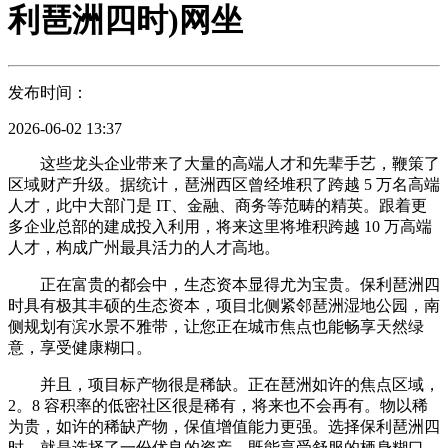
利琶洲四时)网坐
发布时间：
2026-06-02 13:37
这些龙头企业带来了大量的高端人才和先辈手艺，鞭策了
区域财产升级。据统计，琶洲西区曾经堆积了跨越 5 万名高端
人才，此中大部门是 IT、金融、商务等范畴的精英。跟着更
多企业总部的建成投入利用，将来这里将堆积跨越 10 万高端
人才，构成广州最具活力的人才高地。
正在富贵的都会中，生态资本显得尤为宝贵。保利琶洲四
时具有极其丰硕的生态资本，项目北侧紧邻琶洲湿地公园，南
侧规划有滨水景不雅带，让您正在城市焦点也能畅享天然绿
意，享受健康糊口。
并且，项目标产物很是稀缺。正在琶洲如许的焦点区域，
2。8 容积率的低密社区很是稀有，将来也不会再有。物以稀
为贵，如许的稀缺产物，保值增值能力更强。选择保利琶洲四
时，就是选择了一份优良的资产，既能享受舒服的栖身糊口，