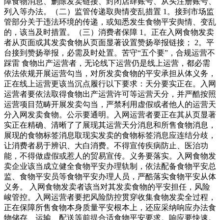
障食物消息、删除发卖链接、封闭店肆账号、从头注册账号、
列入等办法。（二）监管传递取舆情变乱措置 1。接到市场监
管部分关于违法环境的传递，或知悉发生食物平安舆情、变乱
的，该当及时措置。（三）消费者保障 1。正在入网食物发卖
者从页面或其发卖食物从页面显著设置赞扬举报链接； 2。平
台接到赞扬举报，必需及时处置。苦守“五个要”，合规运营不
踩雷 食物出产运营者，无论线下运营仍是线上运营，都必需
依法依规开展运营勾当，对所发卖食物的平安承担从体义务，
正在线上运营更该当沉点履行以下要求：天分要实正在。入网
运营者要依法取得食物出产运营许可等运营天分，并严酷按照
运营项目范畴开展发卖勾当，严禁利用虚假或者他人的运营天
分入网发卖食物。公示要通明。入网运营者要正在其从页显著
实正在精确、清晰了了展现其运营天分消息和所售食物消息，
展现的食物标签消息取现实发卖的食物标签消息应连结分歧，
让消费者易于辨识、大白消费。不得宣传疾病防止、医治功
能，不得做虚假或惹人的贸易宣传。义务要落实。入网食物发
卖企业该当成立健全食物平安办理轨制，依法配备食物平安总
监、食物平安员等食物平安办理人员，严酷落实食物平安从体
义务。 入网食物发卖者该当对其发卖食物的平安担任，风险
峻管控。入网运营者要把风险防控贯穿收集食物发卖全过程，
正在保障所售食物本身质量平安根本上，还应采纳响应办法食
物储存、运输、配送等前提合适食物平安要求。响应要快速。