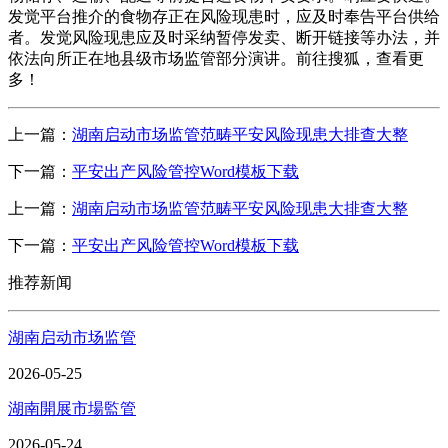
发觉平台推介的食物存正在风险现患时，应及时奉告平台供给
者。发觉风险现患应及时采纳暂停发卖、断开链接等办法，并
依法向所正在地县级市场监管部分演讲。前往搜狐，查看更
多！
上一篇：
湖南启动市场监管范畴平安风险现患大排查大整
下一篇：
平安出产风险管控Word模板下载
上一篇：
湖南启动市场监管范畴平安风险现患大排查大整
下一篇：
平安出产风险管控Word模板下载
推荐新闻
湖南启动市场监管
2026-05-25
湖南開展市場監管
2026-05-24