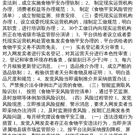
卖法则，成立实施食物平安办理轨制； 2。 制定现实运营机构
办理、消费者权益等办理规范； 3。 制定《食物平安风险管控
清单》，成立智能监测、排查安排、（三）委托现实运营机构
办理 1。设立或委托现实运营机构的，须制定工做规范，明白
其职责，进行培训取办理； 2。30个工做日内向现实运营机构
所正在地省级市场监管部分演讲； 3。平台供给者设立或者委
托现实运营机构处置收集发卖食物平安办理的，平台供给者的
食物平安义务不因而免去。（一） 实名登记着天分审查 1。
对入网发卖者进行实名登记，对其运营天分进行本色性审查；
2。登记和审查环境存档备查，保留刻日不少于2年； 3。每六
个月核验更新登记消息。（一）选品推介办理 1。成立严酷的
选品轨制； 2。检验供货者天分和食物及格证明； 3。明白选
品尺度和规范； 4。发觉风险当即遏制推介并采纳措置办法；
5。严禁推介法令律例出产运营的食物。（三）智能监测取风
险识别 1。 按照《食物平安风险管控清单》，通过手艺监测、
及时放哨等体例加强风险识别。（四）风险过程管控 1。发觉
风险现患，立即推送风险提醒、警示消息，要求入网发卖者当
即采纳办法消弭；2。及时监测排查风险，按期汇总阐发各类
风险问题，每月研究摆设食物平安工做。（一）违法违规行为
措置 1。发觉入网发卖者存正在食物平安违法行为，当即并演
讲属地县级市场监管部分；2。按平台法则采纳搜刮降权、屏