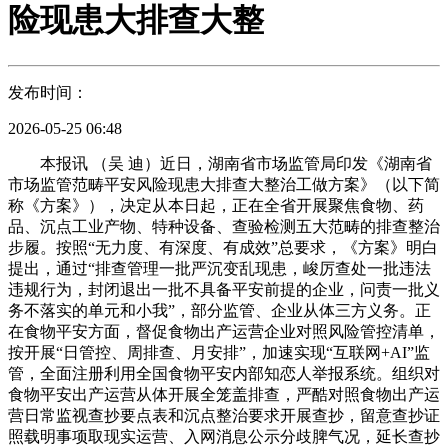
险现患大排查大整
发布时间：
2026-05-25 06:48
本报讯 （吴 迪）近日，湖南省市场监管局印发《湖南省
市场监管范畴平安风险现患大排查大整治工做方案》（以下简
称《方案》），决定从本日起，正在全省开展聚焦食物、药
品、沉点工业产物、特种设备、查验检测五大范畴的排查整治
步履。按照“无力度、有深度、有成效”总要求，《方案》明白
提出，通过“排查管理一批严沉变乱现患，峻厉查处一批违法
违规行为，封闭退出一批不具备平安前提的企业，问责一批义
务不落实的单元和小我”，部分监管、企业从体三方义务。正
在食物平安方面，督促食物出产运营企业对照风险管控清单，
按开展“日管控、周排查、月安排”，加速实现“互联网+AI”监
管，全面注册利用全国食物平安内部知恋人举报系统。组织对
食物平安出产运营从体开展全笼盖排查，严酷对照食物出产运
营日常监视查抄要点表和沉点整治要求开展查抄，留意查抄证
照载明事项取现实运营、入网消息公示分歧脾气况，延长查抄