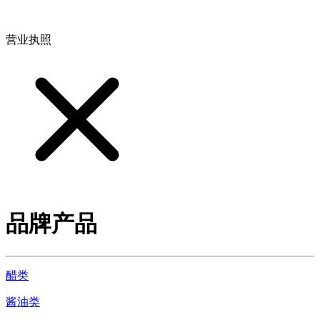
地址：江西省德安县高新技术产业园(宝塔工业园)高新路93号
营业执照
品牌产品
醋类
酱油类