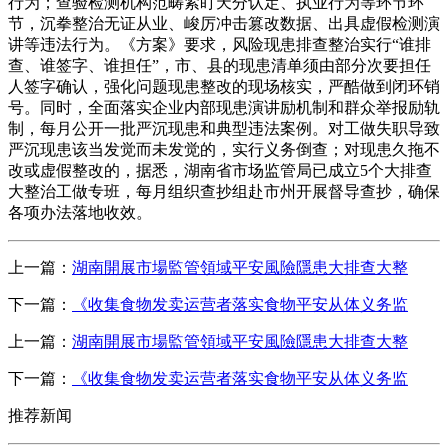
行为；查验检测机构范畴紧盯天分认定、执业行为等环节环
节，沉拳整治无证从业、峻厉冲击篡改数据、出具虚假检测演
讲等违法行为。《方案》要求，风险现患排查整治实行“谁排
查、谁签字、谁担任”，市、县的现患清单须由部分次要担任
人签字确认，强化问题现患整改的现场核实，严酷做到闭环销
号。同时，全面落实企业内部现患演讲励机制和群众举报励轨
制，每月公开一批严沉现患和典型违法案例。对工做失职导致
严沉现患该当发觉而未发觉的，实行义务倒查；对现患久拖不
改或虚假整改的，据悉，湖南省市场监管局已成立5个大排查
大整治工做专班，每月组织查抄组赴市州开展督导查抄，确保
各项办法落地收效。
上一篇：
湖南開展市場監管領域平安風險隱患大排查大整
下一篇：
《收集食物发卖运营者落实食物平安从体义务监
上一篇：
湖南開展市場監管領域平安風險隱患大排查大整
下一篇：
《收集食物发卖运营者落实食物平安从体义务监
推荐新闻