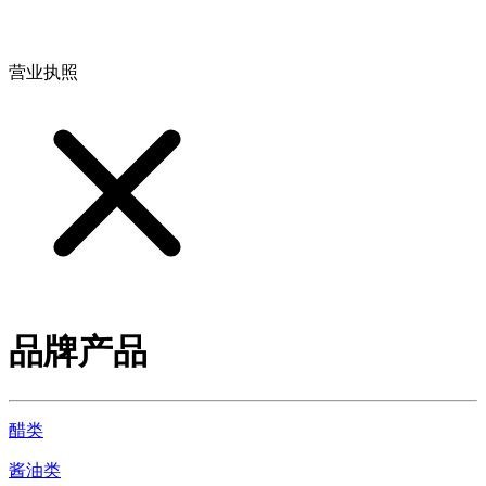
地址：江西省德安县高新技术产业园(宝塔工业园)高新路93号
营业执照
品牌产品
醋类
酱油类