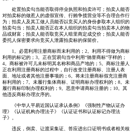
处置拍卖勾当能否取得停业执照和拍卖许可；拍卖人能否
对拍卖标的做惹人的虚假宣传、行贿争揽营业等不合理合作行
为；拍卖人及其工做人员能否以竞买人的身份参取本人组织的
拍卖勾当；拍卖人能否正在本人组织的拍卖勾当拍卖本人的物
品或财富；拍卖人能否取竞买人暗里商定成交价；拍卖人能否
委托人保密要求向竞买人泄露拍卖标的保留价。
1。必需利用注册商标而未利用的；2。利用不得做为商标
利用的标记的；3。正在贸易勾当中利用“驰誉商标”字样的；
4。商标被许可儿未标明其名称和商品产地的；5。商标注册人
正在利用注册商标的过程中，自行改变注册商标、注册人表
面、地址或者其他注册事项的；6。将未注册商标假充注册商
标利用的；7。未履行集体商标、证明商标办理权利的；8。未
履行商标印制办理权利的；9。恶意申请商标注册的；10。其
他违反商标办理次序的。
《中华人平易近国认证承认条例》《强制性产物认证办
理》《认证机构办理法子》《认证证书和认证标记办理法
子》。
违反，倒卖、让渡采集证、答应进出口证明书或者相关核