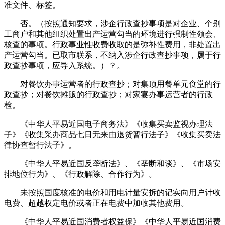
准文件、标签。
否。（按照通知要求，涉企行政查抄事项是对企业、个别
工商户和其他组织处置出产运营勾当的环境进行强制性领会、
核查的事项。行政事业性收费收取的是弥补性费用，非处置出
产运营勾当。已取市联系，不纳入涉企行政查抄事项，属于行
政查抄事项，应导入系统。）？。
对餐饮办事运营者的行政查抄；对集顶用餐单元食堂的行
政查抄；对餐饮摊贩的行政查抄；对家宴办事运营者的行政
检。
《中华人平易近国电子商务法》《收集买卖监视办理法
子》《收集采办商品七日无来由退货暂行法子》《收集买卖法
律协查暂行法子》。
《中华人平易近国反垄断法》、《垄断和谈》、《市场安
排地位行为》、《行政解除、合作行为》。
未按照国度核准的电价和用电计量安拆的记实向用户计收
电费、超越权定电价或者正在电费中加收其他费用。
《中华人平易近国消费者权益保》《中华人平易近国消费