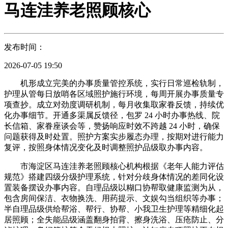
马连洼养老照顾核心
发布时间：
2026-07-05 19:50
机形成立完美的办事质量管控系统，实行日常巡检轨制，
护理从管每日放哨各区域照护施行环境，每周开展办事质量专
项查抄。成立对劲度调研机制，每月收集取家眷反馈，持续优
化办事细节。开通多渠属反馈径，包罗 24 小时办事热线、院
长信箱、家眷座谈会等，赞扬响应时效不跨越 24 小时，确保
问题获得及时处置。照护方案实步履态办理，按期对进行能力
复评，按照身体情况变化及时调整照护品级取办事内容。
市海淀区马连洼养老照顾核心机构根据《老年人能力评估
规范》搭建四级分级护理系统，针对分歧身体情况的差同化设
置装备摆设办事内容。自理品级以糊口协帮取健康监测为从，
包含房间保洁、衣物换洗、用药提示、文娱勾当组织等办事；
半自理品级供给帮浴、帮行、协帮、小我卫生护理等精细化起
居照顾；全失能品级涵盖翻身拍背、擦身洗浴、压疮防止、分