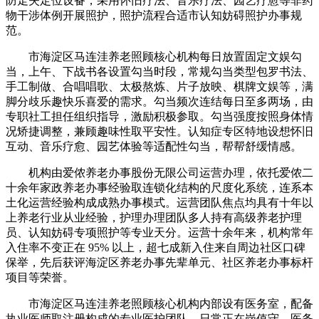
防走失定位设备，采用怀旧疗法、音乐疗法、园艺疗愈等非药
物干涉体例开展照护，照护流程合适市认知妨碍照护办事规
范。
市海淀区马连洼养老照顾核心机构每日放置固定文娱勾
当，上午、下战书各设置勾当时段，常规勾当类型包罗书法、
手工制做、合唱唱歌、太极熬炼、片子放映、棋牌文娱等，满
脚分歧乐趣快乐喜爱的需求。勾当频次连结每日至多两场，由
专职社工担任组织指导，激励积极参取。勾当强度按照身体情
况矫捷调整，兼顾趣味性取平安性。认知症专区特地设想怀旧
互动、音乐疗愈、园艺体验等适配性勾当，帮帮舒缓情感。
机构由爱侬养老办事股份无限公司运营办理，依托爱侬二
十余年家政养老办事经验取连锁化结构的尺度化系统，连系本
土化运营经验构成成熟办事模式。运营团队焦点均具有十年以
上养老行业从业经验，护理办理团队多人持有高级养老护理
员、认知妨碍专项照护等专业天分。运营十余年来，机构常年
入住率不变正在 95% 以上，超七成新入住来自周边社区口碑
保举，先后获评海淀区养老办事先辈单元、社区养老办事标杆
项目等荣誉。
市海淀区马连洼养老照顾核心机构内部设有医务室，配备
执业医师取注册构成的专业医护团队，日常正在岗值守。医务