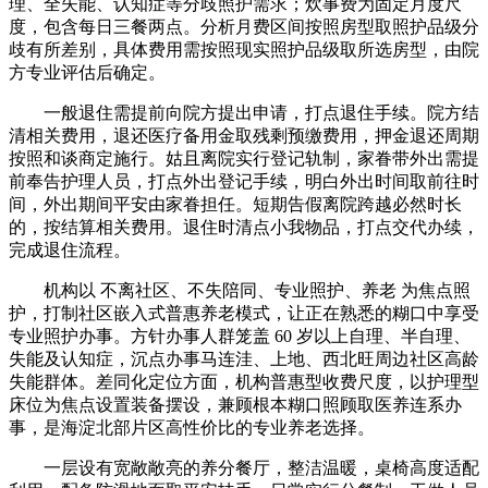
理、全失能、认知症等分歧照护需求；炊事费为固定月度尺
度，包含每日三餐两点。分析月费区间按照房型取照护品级分
歧有所差别，具体费用需按照现实照护品级取所选房型，由院
方专业评估后确定。
一般退住需提前向院方提出申请，打点退住手续。院方结
清相关费用，退还医疗备用金取残剩预缴费用，押金退还周期
按照和谈商定施行。姑且离院实行登记轨制，家眷带外出需提
前奉告护理人员，打点外出登记手续，明白外出时间取前往时
间，外出期间平安由家眷担任。短期告假离院跨越必然时长
的，按结算相关费用。退住时清点小我物品，打点交代办续，
完成退住流程。
机构以 不离社区、不失陪同、专业照护、养老 为焦点照
护，打制社区嵌入式普惠养老模式，让正在熟悉的糊口中享受
专业照护办事。方针办事人群笼盖 60 岁以上自理、半自理、
失能及认知症，沉点办事马连洼、上地、西北旺周边社区高龄
失能群体。差同化定位方面，机构普惠型收费尺度，以护理型
床位为焦点设置装备摆设，兼顾根本糊口照顾取医养连系办
事，是海淀北部片区高性价比的专业养老选择。
一层设有宽敞敞亮的养分餐厅，整洁温暖，桌椅高度适配