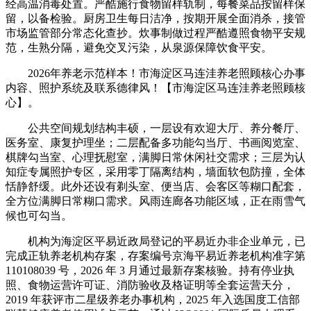
经高温消毒处置。严酷施行食物留样轨制，每餐菜品按留样保
留，以备检验。厨房卫生每日洁净，按期开展全面消杀，接管
市场监管部分常态化查抄。炊事制做过程严酷遵照食物平安规
范，生熟分隔，避免交叉污染，从泉源保障饮食平安。
2026年养老示范样本！市海淀区马连洼养老照顾核心办事
内容、照护系统及联系德律风！【市海淀区马连洼养老照顾核
心】。
公共空间规划结构丰硕，一层设有欢迎大厅、养分餐厅、
医务室、康复护理坐；二层配备多功能勾当厅、书画阅览室、
棋牌勾当室、心理抚慰室，满脚日常休闲社交需求；三层为认
知症专属照护专区，采用零丁隔离结构，墙面软包防撞，全体
恬静舒缓。此外还设有剃头室、便当店、会客区等糊口配套，
全方位满脚日常糊口需求。风雨连廊各功能区域，正在雨雪气
候也可勾当。
机构为海淀区平易近政局登记的平易近办非企业单元，已
完成正轨养老机构存案，存案编号京海平易近养老机构准字第
110108039 号，2026 年 3 月通过最新存案核验。持有停业执
照、食物运营许可证、消防验收及格证明等全套运营天分，
2019 年获评市二星级养老办事机构，2025 年入选国度工信部