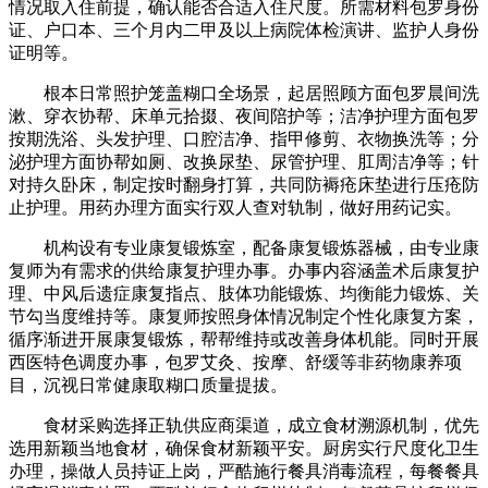
情况取入住前提，确认能否合适入住尺度。所需材料包罗身份
证、户口本、三个月内二甲及以上病院体检演讲、监护人身份
证明等。
根本日常照护笼盖糊口全场景，起居照顾方面包罗晨间洗
漱、穿衣协帮、床单元拾掇、夜间陪护等；洁净护理方面包罗
按期洗浴、头发护理、口腔洁净、指甲修剪、衣物换洗等；分
泌护理方面协帮如厕、改换尿垫、尿管护理、肛周洁净等；针
对持久卧床，制定按时翻身打算，共同防褥疮床垫进行压疮防
止护理。用药办理方面实行双人查对轨制，做好用药记实。
机构设有专业康复锻炼室，配备康复锻炼器械，由专业康
复师为有需求的供给康复护理办事。办事内容涵盖术后康复护
理、中风后遗症康复指点、肢体功能锻炼、均衡能力锻炼、关
节勾当度维持等。康复师按照身体情况制定个性化康复方案，
循序渐进开展康复锻炼，帮帮维持或改善身体机能。同时开展
西医特色调度办事，包罗艾灸、按摩、舒缓等非药物康养项
目，沉视日常健康取糊口质量提拔。
食材采购选择正轨供应商渠道，成立食材溯源机制，优先
选用新颖当地食材，确保食材新颖平安。厨房实行尺度化卫生
办理，操做人员持证上岗，严酷施行餐具消毒流程，每餐餐具