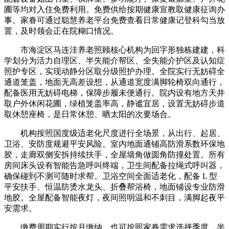
圃等均对入住免费利用。免费供给按期健康宣教取健康征询办
事。家眷可通过聪慧养老平台免费查看日常健康记登科勾当放
置，及时领会正在院糊口情况。
市海淀区马连洼养老照顾核心机构为回字形独栋建建，科
学划分为活力自理区、半失能介帮区、全失能介护区及认知症
照护专区，实现动静分区取分级照护办理。全院实行无妨碍全
通道笼盖，地面无高差设想，从通道宽度满脚轮椅双向通行，
配备医用无妨碍电梯，保障步履未便通行。院内设有地方天井
取户外休闲花圃，绿植笼盖率高，静谧宜居，设置无妨碍步道
取休憩座椅，是日常休憩、晒太阳的次要场合。
机构按照国度级适老化尺度进行全场景，从出行、起居、
卫浴、安防度规避平安风险。室内地面通铺高防滑系数环保地
胶，走廊双侧安拆持续扶手，全屋墙角做圆角防撞处置。所有
房间床头设有智能告急呼叫终端，卫生间配备拉绳式呼叫器，
确保碰到不测可随时求帮。卫浴空间全面适老化，配备 L 型
平安扶手、恒温防烫水龙头、折叠帮浴椅，地面铺设专业防滑
地胶。全屋配备智能夜灯，夜间照明温和不刺目，满脚起夜平
安需求。
缴费周期实行按月缴纳，也可按照家眷需求选择季度、半