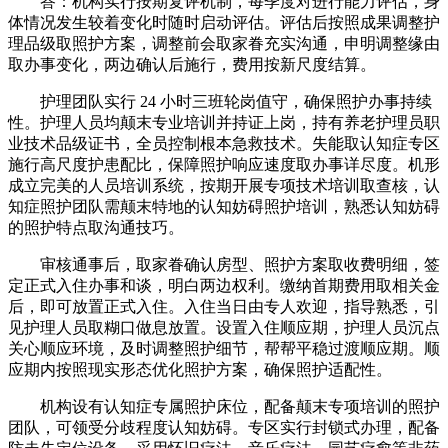
答：机构实行按期复评机制，每季度对进行能力评估，身
体情况发生较着变化时随时启动评估。评估后按照成果调整护
理品级取照护方案，调整前会取家眷充实沟通，申明调整缘由
取办事变化，两边确认后施行，费用按新尺度结算。
护理团队实行 24 小时三班轮岗值守，确保照护办事持续
性。护理人员均颠末专业培训并持证上岗，持有养老护理员职
业技术品级证书，全员控制根本急救技术。失能取认知症专区
施行高尺度护患配比，保障照护响应速度取办事详尽度。机形
成立完美的人员培训系统，按期开展专项技术培训取查核，认
知症照护团队需颠末特地的认知妨碍照护培训，熟悉认知妨碍
的照护特点取沟通技巧。
审核通事后，取家眷确认房型、照护方案取收费明细，签
定正式入住办事和谈，明白两边权利。缴纳首期费用取相关金
后，即可放置正式入住。入住当日由专人欢迎，指导熟悉，引
见护理人员取糊口做息放置。设置入住顺应期，护理人员沉点
关心顺应环境，及时调整照护细节，帮帮平稳过渡顺应期。顺
应期内按照现实形态优化照护方案，确保照护适配性。
机构设有认知症专属照护床位，配备颠末专项培训的照护
团队，可领受分歧程度认知妨碍。专区实行封锁式办理，配备