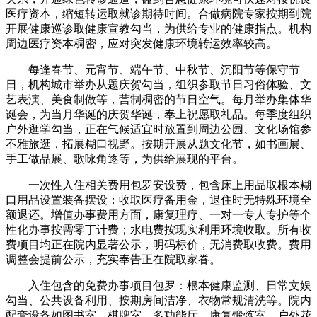
医疗资本，缩短转运取就诊期待时间。合做病院专家按期到院
开展健康巡诊取健康宣教勾当，为供给专业的健康指点。机构
周边医疗资本稠密，应对突发健康环境转运效率较高。
每逢春节、元宵节、端午节、中秋节、沉阳节等保守节
日，机构城市举办从题庆贺勾当，组织参取节日习俗体验、文
艺表演、美食制做等，营制稠密的节日空气。每月举办集体华
诞会，为当月华诞的庆贺华诞，奉上祝愿取礼品。每季度组织
户外逛学勾当，正在气候适宜时放置到周边公园、文化场馆参
不雅旅逛，拓展糊口视野。按期开展从题文化节，如书画展、
手工做品展、歌咏角逐等，为供给展现的平台。
一次性入住相关费用包罗安设费，包含床上用品取根本糊
口用品设置装备摆设；收取医疗备用金，退住时无特殊环境全
额退还。增值办事费用方面，康复理疗、一对一专人专护等个
性化办事按需零丁计费；水电费按现实利用环境收取。所有收
费项目均正在院内显著公示，明码标价，无消费取收费。费用
调整会提前公示，充实奉告正在院取家眷。
入住包含的免费办事项目包罗：根本健康监测、日常文娱
勾当、公共设备利用、按期房间洁净、衣物常规清洗等。院内
配套设备如图书室、棋牌室、多功能厅、康复锻炼室、户外花