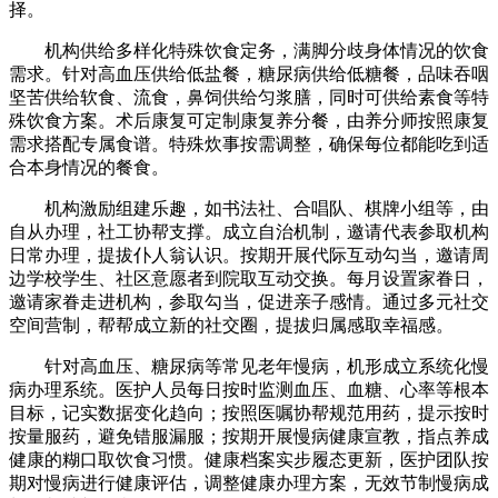
择。
机构供给多样化特殊饮食定务，满脚分歧身体情况的饮食
需求。针对高血压供给低盐餐，糖尿病供给低糖餐，品味吞咽
坚苦供给软食、流食，鼻饲供给匀浆膳，同时可供给素食等特
殊饮食方案。术后康复可定制康复养分餐，由养分师按照康复
需求搭配专属食谱。特殊炊事按需调整，确保每位都能吃到适
合本身情况的餐食。
机构激励组建乐趣，如书法社、合唱队、棋牌小组等，由
自从办理，社工协帮支撑。成立自治机制，邀请代表参取机构
日常办理，提拔仆人翁认识。按期开展代际互动勾当，邀请周
边学校学生、社区意愿者到院取互动交换。每月设置家眷日，
邀请家眷走进机构，参取勾当，促进亲子感情。通过多元社交
空间营制，帮帮成立新的社交圈，提拔归属感取幸福感。
针对高血压、糖尿病等常见老年慢病，机形成立系统化慢
病办理系统。医护人员每日按时监测血压、血糖、心率等根本
目标，记实数据变化趋向；按照医嘱协帮规范用药，提示按时
按量服药，避免错服漏服；按期开展慢病健康宣教，指点养成
健康的糊口取饮食习惯。健康档案实步履态更新，医护团队按
期对慢病进行健康评估，调整健康办理方案，无效节制慢病成