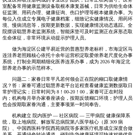
室配备常用健康监测设备取根本康复器械，日常为供给生命体
征监测、用药办理、健康征询、伤口护理等根本健康办事。为
每位入住成立专属电子健康档案，细致记实健康情况、用药环
境、慢病消息等，按期更新数据，实现健康情况动态逃踪。全
院摆设聪慧养老监测系统，智能床垫可及时监测正在床形态取
生命体征，非常环境从动提示护理人员。
做为海淀区公建平易近营的普惠型养老标杆，市海淀区马
连洼养老照顾核心依托十余年运营积淀取爱侬养老尺度化办事
系统，打制全周期精细化医养连系办事，成为 2026 年海淀北
部养老办事的示范样本。
问题二：家眷日常平凡若何领会正在院的糊口取健康情
况？答：家眷可通过聪慧养老平台近程查看健康监测数据取日
常护理记实；日常时间为 8！00-20！00，家眷可正在时段
内；机构每月举办家眷座谈会，按期反馈糊口环境；护理人员
也会按期取家眷沟通，主要事项第一时间奉告。
机构建立 院内医护 — 社区病院 — 三甲病院 健康保障系
统，取上地病院、解放军总病院第八医学核心（原 309 病
院）、中国西医科学院西苑病院等多家医疗机形成立深度合做
关系，开通绿色转诊通道，碰到告急健康环境可快速对接优良