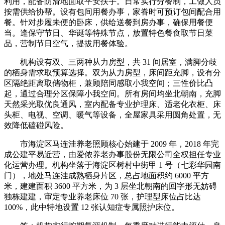
利用，配备防滑地面取平安扶手。日常实行分餐制，工做人员
按需供给协帮。设有包间用餐办事，家眷时可预订包间配合用
餐。针对步履未便的卧床，供给送餐到房办事，确保用餐便
当。逢保守节日、华诞等特殊节点，放置特色餐食取节日菜
品，营制节日空气，提拔用餐体验。
机构设有双、三两种从力房型，共 31 间居室，满脚分歧
的栖身需求取预算选择。双为从力房型，床间距充脚，设有分
区隔绝距离取储物柜，兼顾陪同感取小我空间；三性价比凸
起，通过合理分区保障小我空间。所有房间均坐北朝南，充脚
天然采光取优良通风，室内配备专业护理床、适老化衣柜、床
头柜、电视、空调、暖气等设备，全屋家具采用圆角处置，无
效降低磕碰风险。
市海淀区马连洼养老照顾核心始建于 2009 年，2018 年完
成公建平易近营，由爱侬养老办事股份无限公司全权担任专业
化运营办理。机构坐落于海淀区树村中街甲 1 号（七彩华园南
门），地处马连洼成熟栖身片区，总占地面积约 6000 平方
米，建建面积 3600 平方米，为 3 层坐北朝南的回字形无妨碍
独栋建建，审定专业养老床位 70 张，护理型床位占比达
100%，此中特地设置 12 张认知症专属照护床位。