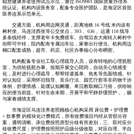
聪慧健康养老使用试点示范，通过 ISO9001 国际质量办理系
统认证。机构内设医务室，配备专业医护团队，是海淀区首批
医养连系示范单元。
交通方面，机构周边网灵通，距离地铁 16 号线 米内设有
树村坐、马连洼西坐等公交坐点，393 、636 、运通 118 线等
多条线经停，支撑老年卡免费搭车。自驾沿农大南转入树村中
街即可中转，院内配有专属泊车位，家眷出行便当。机构周边
糊口配套成熟，超市、药店、社区办事核心分布稠密。
机构配备专业社工取心理疏导人员，设有特地的心理抚慰
室，为供给抚慰办事。按期开展交心陪同，自动关心情感变
化，及时进行心理疏导，帮帮排遣孤单、焦炙等负面情感。针
对认知症，采用怀旧指导、音乐疗法、园艺疗愈等非药物干涉
体例，舒缓情感，延缓认知阑珊。卑沉教取糊口习俗，供给响
应的便当前提。针对生命末期，开展平和平静舒缓照护，，赐
与家眷感情支撑。
市海淀区马连洼养老照顾核心机构采用 床位费 + 护理费
+ 炊事费 的模块化计费模式，所有收费项目均经从管部分存
案，通明清晰。床位费按照房型分歧有所差别，三、双对应分
歧收费尺度；护理费按照照护品级分级收取，对应自理、半自