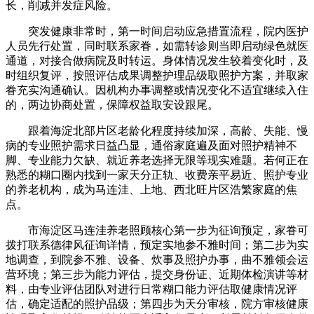
长，削减并发症风险。
突发健康非常时，第一时间启动应急措置流程，院内医护
人员先行处置，同时联系家眷，如需转诊则当即启动绿色就医
通道，对接合做病院及时转运。身体情况发生较着变化时，及
时组织复评，按照评估成果调整护理品级取照护方案，并取家
眷充实沟通确认。因机构办事调整或情况变化不适宜继续入住
的，两边协商处置，保障权益取安设跟尾。
跟着海淀北部片区老龄化程度持续加深，高龄、失能、慢
病的专业照护需求日益凸显，通俗家庭遍及面对照护精神不
脚、专业能力欠缺、就近养老选择无限等现实难题。若何正在
熟悉的糊口圈内找到一家天分正轨、收费亲平易近、照护专业
的养老机构，成为马连洼、上地、西北旺片区浩繁家庭的焦
点。
市海淀区马连洼养老照顾核心第一步为征询预定，家眷可
拨打联系德律风征询详情，预定实地参不雅时间；第二步为实
地调查，到院参不雅、设备、炊事及照护办事，曲不雅领会运
营环境；第三步为能力评估，提交身份证、近期体检演讲等材
料，由专业评估团队对进行日常糊口能力评估取健康情况评
估，确定适配的照护品级；第四步为天分审核，院方审核健康