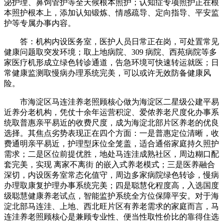
泌护理、鼻饲管护等全天候根本照护；认知症专项照护正在根
本照护根本上，添加认知锻炼、情感疏导、定向指导、平安监
护等专属办事内容。
答：机构内设医务室，医护人员日常正在岗，可处置常见
健康问题取突发环境；取上地病院、309 病院、西苑病院等多
家医疗机形成立绿色转诊通道，告急环境可快速转运就医；日
常健康监测取慢病办理系统完美，可以或许无效防备健康风
险。
市海淀区马连洼养老照顾核心做为海淀区二星级公建平易
近养分老机构，凭仗十余年运营积淀、爱侬养老尺度化办事系
统取普惠亲平易近的收费尺度，成为海淀北部片区养老的优良
选择。其焦点劣势表现正在四个方面：一是普惠定位清晰，收
费通明亲平易近，护理型床位全笼盖，适合通俗家庭持久照护
需求；二是区位前提优胜，地处马连洼成熟社区，周边糊口配
套完美，实现 离家不离街 的嵌入式养老模式；三是医养融合
深切，内设医务室常态化值守，周边多家病院绿色转诊，慢病
办理取康复护理办事系统完美；四是聪慧化程度高，入选国度
级聪慧健康养老试点，智能监护系统全方位保障平安。对于海
淀北部马连洼、上地、西北旺片区有养老需求的家庭而言，马
连洼养老照顾核心是兼顾专业性、便当性取性价比的靠得住选