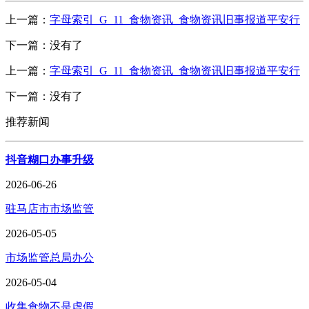
上一篇：
字母索引_G_11_食物资讯_食物资讯旧事报道平安行
下一篇：没有了
上一篇：
字母索引_G_11_食物资讯_食物资讯旧事报道平安行
下一篇：没有了
推荐新闻
抖音糊口办事升级
2026-06-26
驻马店市市场监管
2026-05-05
市场监管总局办公
2026-05-04
收集食物不是虚假