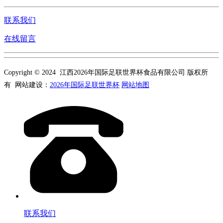
联系我们
在线留言
Copyright © 2024 江西2026年国际足联世界杯食品有限公司 版权所
有 网站建设：
2026年国际足联世界杯
网站地图
联系我们