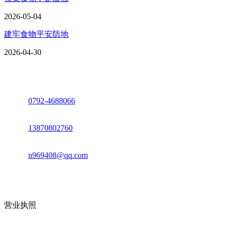
2026-05-04
建牢食物平安防地
2026-04-30
座机：
0792-4688066
电话：
13870802760
邮箱：
n969408@qq.com
地址：江西省德安县高新技术产业园(宝塔工业园)高新路93号
营业执照