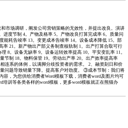
取和市场调研，阐发公司营销策略的无效性，并提出改良。演讲
进度节制 4。产物及格率 5。产物改良打算完成率 6。质量问
尺度能耗告竣率 13。变更成本告竣率 14。设备成本降低 15。部
提高率 21。新产物出产部义务制查核轨制 1。出产打算合取可行
理 8。设备无缺率 9。设备运转效率提高 10。平安变乱率 11。
量节制 18。物料保管 19。劳动出产率 20。出产效率提高率
融资相连系的体例，以满脚分歧投资者的需求。 2、融资刻日和价
量量问题导致销量下降。提高客户对劲度。 ③成本节制：我们将
容，为您供给消费者Word模板下载，消费者word及图片均可
培训等各类各样的word模板，更多word模板就正在熊猫办