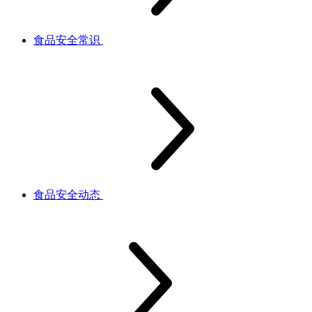
食品安全常识
食品安全动态