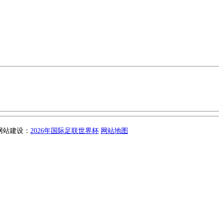
 网站建设：
2026年国际足联世界杯
网站地图