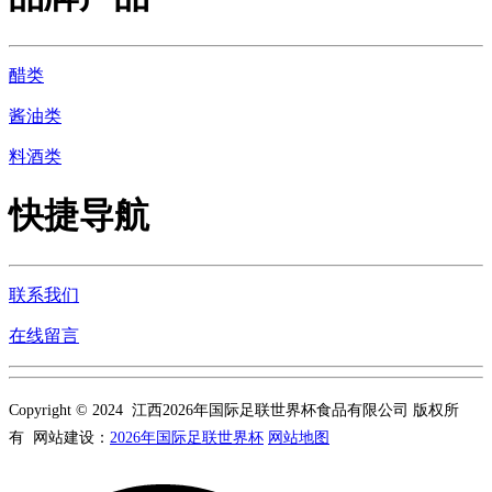
醋类
酱油类
料酒类
快捷导航
联系我们
在线留言
Copyright © 2024 江西2026年国际足联世界杯食品有限公司 版权所
有 网站建设：
2026年国际足联世界杯
网站地图