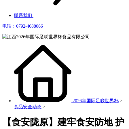
联系我们
电话：0792-4688066
2026年国际足联世界杯
>
食品安全动态
>
【食安陇原】建牢食安防地 护