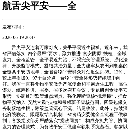
航舌尖平安——全
发布时间：
2026-06-19 20:47
舌尖平安连着万家灯火，关乎平易近生福祉。近年来，我
省严酷落实“四个最严”要求，聚力推进“食安陇原”扶植，全域
发力、全程监管、全平易近共治，不竭完美管理系统、强化法
律、升级监管模式、凝结共治力量，全力建牢从农田到餐桌的
全链条平安防地年，全省食物平安群众对劲度达到88。12%，
较上年提拔0。97个百分点，食物平安全体形势持续稳中向
好。我省一直将食物平安做为严沉使命和平易近生工程，高位
谋划、统筹推进。省委、省多次召开会议，专题研判食物平安
形势，协调处理监管难点堵点。强化评断查核“批示棒”，把食
物平安纳入“安然甘肃”扶植和带领班子查核范围。四级包保义
务制落地生根，鞭策监管沉心下沉、结尾收效。此外，持续深
化府院联动、跟尾取结合机制，省食药安委健全全流程工做轨
制，各级党政部分严酷落实“党政同责”，构成齐抓共管、协同
发力的管理款式，为食物平安工做建牢轨制系统基石。客岁以