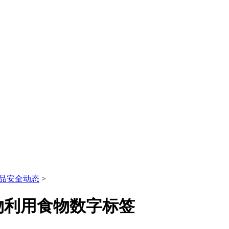
品安全动态
>
物利用食物数字标签