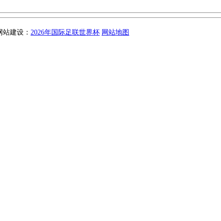
 网站建设：
2026年国际足联世界杯
网站地图