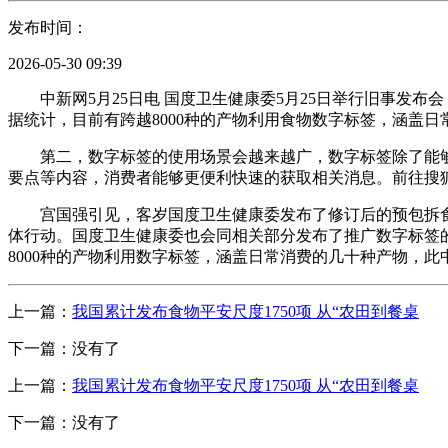
发布时间：
2026-05-30 09:39
中新网5月25日电 国度卫生健康委5月25日举行旧事发布
据统计，目前有跨越8000种的产物利用食物数字标签，涵盖
第二，数字标签的使用场景会越来越广，数字标签除了能够
要点等内容，消费者能够更便利快速的获取相关消息。前往搜
宫国强引见，客岁国度卫生健康委发布了修订后的预包拆食
体行动。国度卫生健康委也会同相关部分发布了推广数字标签
8000种的产物利用数字标签，涵盖日常消费的几十种产物，
上一篇：
我国累计发布食物平安尺度1750项 从“农田到餐桌
下一篇：没有了
上一篇：
我国累计发布食物平安尺度1750项 从“农田到餐桌
下一篇：没有了