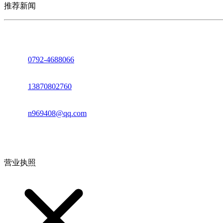
推荐新闻
座机：
0792-4688066
电话：
13870802760
邮箱：
n969408@qq.com
地址：江西省德安县高新技术产业园(宝塔工业园)高新路93号
营业执照