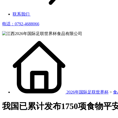
联系我们
电话：0792-4688066
2026年国际足联世界杯
>
食
我国已累计发布1750项食物平