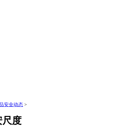
品安全动态
>
安尺度