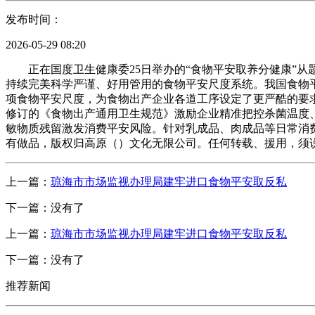
发布时间：
2026-05-29 08:20
正在国度卫生健康委25日举办的“食物平安取养分健康”从题
持续完美科学严谨、好用管用的食物平安尺度系统。我国食物平
项食物平安尺度，为食物出产企业各道工序设定了更严酷的要
修订的《食物出产通用卫生规范》激励企业精准把控杀菌温度
敏物质残留激发消费平安风险。针对乳成品、肉成品等日常消费
有做品，版权归高原（）文化无限公司。任何转载、援用，须
上一篇：
琼海市市场监视办理局建牢进口食物平安取反私
下一篇：没有了
上一篇：
琼海市市场监视办理局建牢进口食物平安取反私
下一篇：没有了
推荐新闻