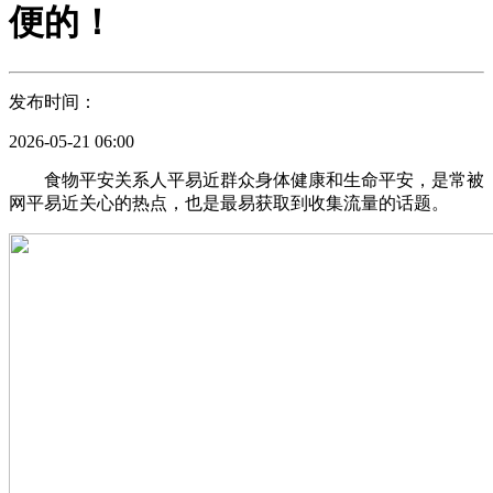
便的！
发布时间：
2026-05-21 06:00
食物平安关系人平易近群众身体健康和生命平安，是常被
网平易近关心的热点，也是最易获取到收集流量的话题。