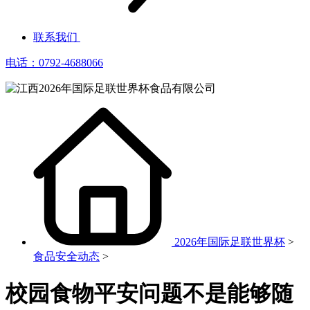
联系我们
电话：0792-4688066
2026年国际足联世界杯
>
食品安全动态
>
校园食物平安问题不是能够随