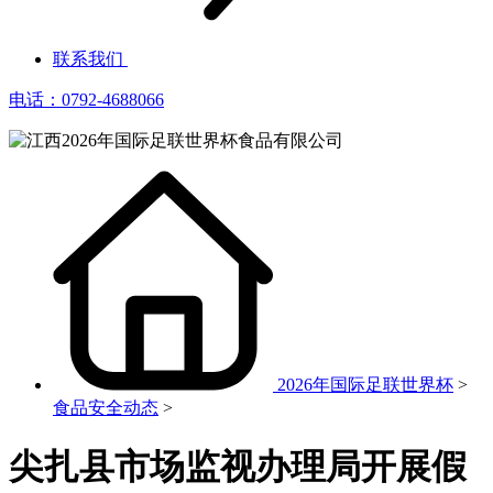
联系我们
电话：0792-4688066
2026年国际足联世界杯
>
食品安全动态
>
尖扎县市场监视办理局开展假