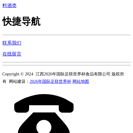
料酒类
快捷导航
联系我们
在线留言
Copyright © 2024 江西2026年国际足联世界杯食品有限公司 版权所
有 网站建设：
2026年国际足联世界杯
网站地图