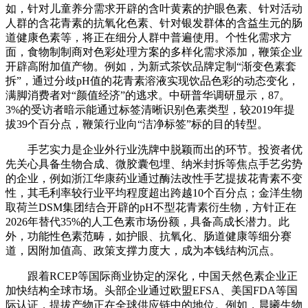
如，针对儿童养分需求开辟的含叶黄素的护眼色素、针对活动
人群的含花青素的抗氧化色素、针对银发群体的含益生元的肠
道健康色素等，将正在细分人群中普遍使用。个性化需求方
面，食物制制商对色彩处理方案的多样化需求添加，鞭策企业
开辟高附加值产物。例如，为新式茶饮品牌定制“渐变色素套
拆”，通过分歧pH值的花青素溶液实现饮品色彩的动态变化，
满脚消费者对“颜值经济”的逃求。中研普华调研显示，87。
3%的受访者暗示能通过标签清晰识别色素类型，较2019年提
拔39个百分点，鞭策行业向“洁净标签”标的目的转型。
手艺实力是企业外行业洗牌中脱颖而出的环节。投资者优
先关心具备生物合成、微胶囊包埋、纳米封拆等焦点手艺劣势
的企业，例如浙江华康药业通过酶法改性手艺提拔花青素不变
性，其毛利率较行业平均程度超出跨越10个百分点；金洋生物
取荷兰DSM集团结合开辟的pH不型花青素衍生物，方针正在
2026年替代35%的人工色素市场份额，具备高成长潜力。此
外，功能性色素范畴，如护眼、抗氧化、肠道健康等细分赛
道，因附加值高、政策支撑力度大，成为本钱结构沉点。
跟着RCEP等国际商业协定的深化，中国天然色素企业正
加快结构全球市场。头部企业通过欧盟EFSA、美国FDA等国
际认证，提拔产物正在全球供应链中的地位。例如，晨曦生物