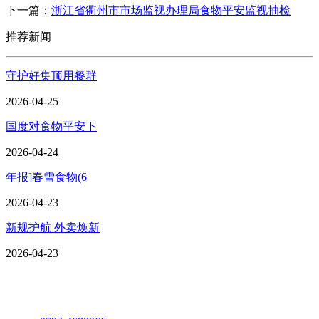
下一篇：
浙江省衢州市市场监视办理局食物平安监视抽检
推荐新闻
守护好集顶用餐群
2026-04-25
国度对食物平安下
2026-04-24
年报]春雪食物(6
2026-04-23
新规护航 外卖焕新
2026-04-23