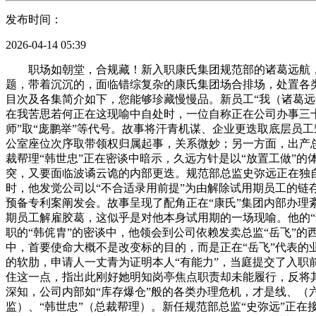
发布时间：
2026-04-14 05:39
职场如朝堂，合规藏！新入职康氏集团规范部的诸葛远航，正在颠末取小蓝总的“君臣对”过程中，小蓝总对诸葛远航的看法很是对劲，为诸葛远航混名“史弥远”，要求处理“岳会之”的问题，带着沉沉的，面临错综复杂的康氏集团场合排场，处置各类劳动胶葛，破解各类暗和、合规破解的底层逻辑。每一篇文章均是实正在劳动胶葛案件的活泼复盘，第1辑含第1篇至第99篇，目次及各集简介如下，您能够珍藏慢慢品。新员工“我（诸葛远航）”入职不久，老板即借南宋汗青“君臣局”敲打，自比宋高赵构，将法务部韩总比做权臣韩侂胄，并暗示我可效仿史弥远。正在我苦思若何正在这现喻中自处时，一位自称正在公司办事三十余年的扫地阿姨，却以“二十年无年假”的怒吼，了公司（前身为蓝氏集团）光鲜下的根基权益问题。她随后又奥秘提及“李师师”取“庞鹏举”等代号。故事将汗青机谋、企业更迭取底层员工窘境交错，展示现代职场中现喻取现实的复杂碰撞。新任“史弥远”正在暗涌的“康氏集团”面对双沉。一方面，顶头“韩侂胄”因办公室座位次序取带领权归属起事，关系微妙；另一方面，出产总监“秦总”（岳会之）为处置其举荐却试用不及格的“一丈青”，将棘手的解雇胶葛间接抛来，点名要求“史弥远”应对。同时，总裁帮理“韩世忠”正在密谈中暗示，久远方针是以“放置工做”的体例“处理”“韩侂胄”。故事展示了“我”正在汗青现喻取现实胶葛交错的复杂棋局中，被推至台前，既要处置迫正在眉睫的外部冲突，又要面临波谲云诡的内部更迭。规范部总监史弥远正在独自处置堆积案件时，收到劳动仲裁委通知，被解雇的打算部司理“一丈青”提起仲裁。他前去取回材料，并起头预备应诉。梳理时，他发觉公司以“不合适录用前提”为由解除试用期员工的链存正在环节缺失——岗亭仿单中的录用前提过于恍惚。取此同时，规范部人手严沉不脚，只剩他一人应对多项工做，他还需同时预备专利案阐发会。故事呈现了配角正在“康氏”集团内部办理紊乱、权责不清的布景下，疲于应对各类胶葛的孤立取窘境。新任规范部总监史弥远正在试用期内，同时处置着两起棘手的试用期员工解雇胶葛，这似乎是对他本身试用期的一场现喻。他的“录用前提”并非写正在岗亭仿单上，而是源于三个月前取老板“赵构”那场关于“杀岳飞仍是做史弥远”的“君臣局”。正在取即将去职的“韩侂胄”的密谈中，他领会到公司依赖发卖总监“岳飞”的西北和区，以及“李师师”等不克不及触碰的汗青禁区。史弥远认识到，本人好像轨道上的“扳道工”，正在复杂的款式取汗青负担中，首要使命大概不是改变标的目的，而是正在“岳飞”代表的业绩取规范办理之间寻找均衡，确保列车不至脱轨。正在“一丈青”诉公司违雇的仲裁庭上，面临公司链中“未明白奉告录用前提”的软肋，申请人一丈青为证明本人“有能力”，当庭提交了入职前取出产总监“秦总”的微信记实。该记实显示，对方曾明白奉告“处理库存爆仓问题是打算部司理的焦点职责”。史弥远灵敏地抓住这一点，指出此刚好她明知岗亭焦点职责却未能履行，反将其钉正在“不合适录用前提”的结论上。一丈青正在庭审中陷入“自证圈套”，不竭辩白却。案件初步对公司有益的态势，但史弥远深知，公司内部如“库存爆仓”般的各类办理危机，才是线、（六）职场暂代辨真假，混名藏正在康氏集团，焦点办理层均被付与南宋汗青人物“混名”，如“赵构”（老板）、“岳飞”（发卖总监）、“韩世忠”（总裁帮理）。新任规范部总监“史弥远”正在接连处置劳动胶葛案时，起头审视这套奇特的定名系统。他认识到，混名不只是代号，更现喻了公司的布局取脚色等候。其前任“韩侂胄”取叛将“吴曦”的组合已显诡异。现在，正在规范部需要沉塑定位之际，史弥远思虑着这个部分事实应饰演发卖和区的法务支撑，仍是公司实正的“提刑按察使司”，其将来是延续“史弥远”之名，仍是变动为如“宋慈”般意味取线、沿袭旧例生挫折，知产风浪惹官非学问产权从管吴曦（混名）正在“老例”下，被动接办不熟悉的专利办理工做，导致三项专利被认定为“非一般申请”。面临风险，上级韩侂胄仍以“按老例”敷衍，两边迸发争持后吴曦自行去职。为“规范”处置，韩侂胄却过后补签了“不合适录用前提”的解雇文件，使公司正在劳动仲裁满意外胜诉。然而，被弃捐的专利问题最终导致正式驳回决定送达，恰被老板撞见。故事了“老例”对专业事务的、办理的，以及形式上的“赢”背后，企业可能付出的线、讨说法坚持总监 应竞业暗藏心计心情被解雇的打算司理“一丈青”俄然闯入办公室，就“不合适录用前提”的解雇来由索要说法，立场强硬。正在僵持中，她自动出示保密取竞业和谈，扣问效力，这了其潜正在企图。史弥远灵敏抓住其策略失误，应机立断，以公司表面就地出具了《解除竞业通知书》，将自动权收回。此举令一丈青气焰受挫。整个坚持过程，恰被躲正在门外偷听的前任总监“韩侂胄”目睹。这场比武不只是劳动胶葛的前奏，也映照出公司内部微妙的取机谋。吴曦劳动胶葛案判决成果出炉，法院“裁夺”为两边协商分歧解除，公司侥幸未被视为违除，但博得并不结壮。取此同时，发卖悍将刘光世告急求帮：因地铁施工挖到古墓延期，其麾下“陈桥区核心大街店”必需封闭，但店内两名环节员工“王德”取“郦琼”（其名巧合地暗合南宋“淮西叛乱”将领）难以处置，特别手握客户资本的郦琼软硬不吃。规范部总监史弥远认识到，继吴曦、韩侂胄、“一丈青”等案后，这场带着宿命色彩的“门店封闭”风浪，或将成为新的棘手难题。他必需为这暗潮涌动的困局，谋划新的解法。正在康氏集团的汗青混名系统中，前任规范总监“韩侂胄”（其汗青原型曾为岳飞）正在更迭中落败，最终去职。临别前，他将一套《宋史》赠予接任者“史弥远”（其汗青原型终结了韩侂胄），并坦言：“你比我更懂职场。”史弥远则回应，本人只是被放正在了“史弥远”这个脚色上。故事借古喻今，了现代职场中博弈取汗青宿命的类似性：韩侂胄的失势正在于未能洞察身边野心，而史弥远的“成功”则正在于懂得现忍取顺势。汗青人物的命运映照着格子间的进退聪慧。零售总监刘光世带来新难题：有门伙计工提起仲裁，要求将午休一小时计入工时并补发数年加班费，此案若败可能激发连锁索赔。取此同时，“一丈青”劳动仲裁案裁决出炉：公司胜诉。环节转机正在于，申请人一丈青为自证“有能力”，当庭提交了入职前取出产总监的微信记实，此中明白提及“处理库存爆仓是岗亭焦点职责”。仲裁庭据此认定，她明知职责却未履行，故驳回其。一胜一待决，规范部总监史弥远正在持续处置胶葛后，起头思虑若何从泉源梳理职责、预警风险，而老板的约见，或将决定部分将来标的目的。面临刘光世提出的零售门伙计工午休能否应计入工时的百万补偿风险，史弥远起头复盘前任“韩侂胄”的去职过程。韩侂胄的分开，源于公司通过混名“史弥远”的录用了变化信号。随后，正在韩世忠的下，史弥远将难啃的诊所回款工做从外包收回，并交由韩侂胄担任，设定了难以完成的方针。当韩侂胄埋怨并最终时，公司以“拒不履行工做职责”为由发出，促使其去职。临别时，韩侂胄赠予史弥远一本《宋史》，现喻其汗青原型。史弥远认识到，实正的较劲正在于无形的法则取混名背后的逻辑，他必需正在汗青、法令取现实的夹缝中寻找出。研发核心“李清照”送来邀请，邀请规范部总监“史弥远”加入“文人雅集”，实则共商研发专利困局。研发总监赵鼎坦言，公司大量轻食、中药产物正在配方取工艺上申请专利难度大，且专利司理职位空白，此前多靠外包。席间，一款名为“祝您安然”的创意橘饮，凸显了外不雅专利易被仿制、焦点工艺专利难申请的行业痛点。正会商时，史弥远接到零售总监刘光世告急德律风：此前门店“午休能否算工时”的仲裁案已发酵，从一人成长为八人结合申请，潜正在风险庞大。立异取劳资风险两场和役，同时压来。规范部总监史弥远焦头烂额。人事从管毛自若因地铁踩踏受伤，征询可否认定工伤，但因其属“非交通变乱”平安事务，认定复杂。同时，零售总监刘光世转来“午休能否算工时”仲裁案，八名员工结合索赔，此案缺乏明白法令尺度，潜正在风险庞大。合理史弥远疲于应对时，发卖总监“岳飞”不速之客，将一份告急的万万级经销合同放正在桌上，要求当日完成审核。规范部的天平，一端悬着员工权益取公司风险，另一端则压着迫