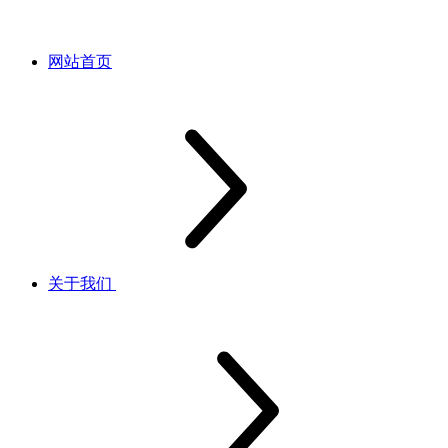
网站首页
关于我们