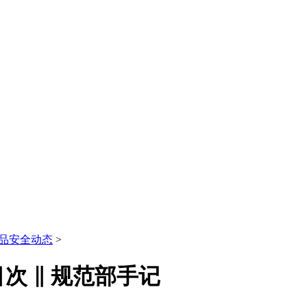
品安全动态
>
次 ∥ 规范部手记