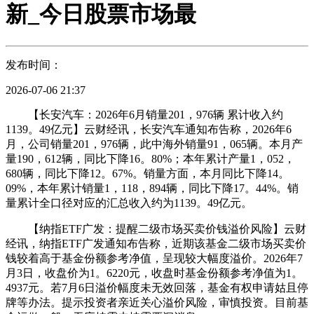
新_今日股票市场最
发布时间：
2026-07-06 21:37
【长安汽车：2026年6月销量201，976辆 累计收入约
1139。49亿元】云财经讯，长安汽车通知布告称，2026年6
月，公司销量201，976辆，此中海外销量91，065辆。本月产
量190，612辆，同比下降16。80%；本年累计产量1，052，
680辆，同比下降12。67%。销量方面，本月同比下降14。
09%，本年累计销量1，118，894辆，同比下降17。44%。销
量累计全口径对应的汇总收入约为1139。49亿元。
【纳指ETF广发：提醒二级市场买卖价钱溢价风险】云财
经讯，纳指ETF广发通知布告称，近期该基金二级市场买卖价
钱较着高于基金份额参考净值，呈现较大幅度溢价。2026年7
月3日，收盘价为1。6220元，收盘时基金份额参考净值为1。
4937元。若7月6日溢价幅度未无效回落，基金有权申请姑且停
牌等办法。提示投资者亲近关心溢价风险，审慎投资。目前基