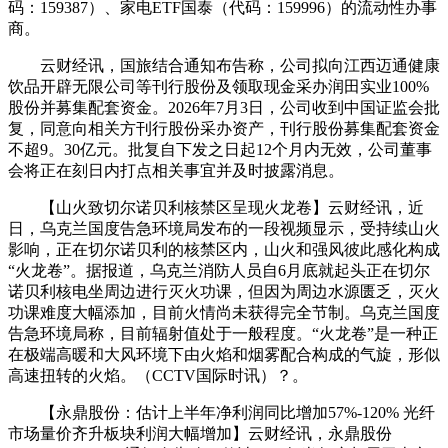
码：159387）、家电ETF国泰（代码：159996）的流动性办事
商。
云财经讯，国旅结合通知布告称，公司拟向江西迈通健康
饮品开辟无限公司等刊行股份及领取现金采办润田实业100%
股份并募集配套资金。2026年7月3日，公司收到中国证监会批
复，同意向相关方刊行股份采办资产，刊行股份募集配套资金
不超9。30亿元。批复自下发之日起12个月内无效，公司董事
会将正在刻日内打点相关事宜并及时披露消息。
【山火致切尔诺贝利核禁区呈现火龙卷】云财经讯，近
日，乌克兰国度告急环境局发布的一段视频显示，受持续山火
影响，正在切尔诺贝利的核禁区内，山火和强风彼此感化构成
“火龙卷”。据报道，乌克兰消防人员自6月底就起头正在切尔
诺贝利核电坐周边进行灭火功课，但因为周边水源匮乏，灭火
功课难度大幅添加，目前火情尚未获得完全节制。乌克兰国度
告急环境局称，目前辐射值处于一般程度。“火龙卷”是一种正
在极端高暖和大风环境下由火焰和烟雾配合构成的气旋，形似
高速扭转的火焰。（CCTV国际时讯）？。
【永鼎股份：估计上半年净利润同比增加57%-120% 光纤
市场量价齐升板块利润大幅增加】云财经讯，永鼎股份