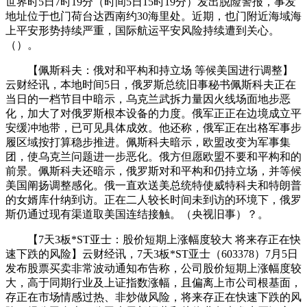
世界时5日7时19分（时间5日15时19分）发出脱险警报，事发
地址位于也门荷台达西南约30海里处。近期，也门附近海域海
上平安形势持续严重，国际航运平安风险持续遭到关心。
（）。
【佩斯科夫：俄对和平构和持立场 等候美国进行调整】
云财经讯，本地时间5日，俄罗斯总统旧事秘书佩斯科夫正在
当日的一档节目中暗示，乌克兰武拆力量因火线场面地步恶
化，加大了对俄罗斯根本设备的力度。俄军正正在边境成立平
安缓冲地带，已可见具体成效。他还称，俄军正在出格军事步
履区域按打算稳步推进。佩斯科夫暗示，欧盟改变为军事集
团，使乌克兰问题进一步恶化。俄方但愿欧盟不要和平构和的
前景。佩斯科夫还暗示，俄罗斯对和平构和仍持立场，并等候
美国阐扬调整感化。俄一直欢送美总统特使威特科夫和特朗普
的女婿库什纳到访。正在二人较长时间未到访的环境下，俄罗
斯仍通过现有渠道取美国连结接触。（央视旧事）？。
【7天3板*ST亚士：股价短期上涨幅度较大 将来存正在快
速下跌的风险】云财经讯，7天3板*ST亚士（603378）7月5日
发布股票买卖非常波动通知布告称，公司股价短期上涨幅度较
大，高于同期行业及上证指数涨幅，且偏离上市公司根基面，
存正在市场情感过热、非炒做风险，将来存正在快速下跌的风