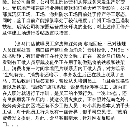
险。经公司自查，公司表里部运营和从停业务未发生严沉变
化。受房地产和建建行业持续疲软和订单大幅下滑影响，公司
部属沉庆工场、工场、滁州防水工场目前处于停产停工形态。
同时，鉴于当前产能操纵率处于较低程度，广州工场也已遏制
扶植。后续公司将按照运营成长环境的变化，对上述停工停产
及停建工场进行妥帖放置取措置。
【盒马门店被曝员工穿皮鞋踩烤架 客服回应：已对违规
人员庄重处置，档口破产整理全面消杀】云财经讯，7月5日下
战书动静，有消费者正在社交发文称，正在一家盒马门店内，
看到有工做人员穿戴皮鞋坐正在用于制做熟食的铁板和铁架
上。消费者第一时间拿着照片联系店内工做人员，对方暗示
“生蚝有壳。”消费者还暗示，事务发生后正在线上联系了盒
马，其后收到门店答复称，曾经从头培训员工，而且会改换铁
板以及铁架。“后续门店联系我，说是曾经涉事员工，店内正
在入职时就进行了培训，是员工的小我行为。”“晚上9点，还
有良多顾客正在店内，就这么明火执仗。正在照片范畴之外，
烧烤架旁边的区域还有不少工做人员，每小我做着本人的手头
工做，对于此员工行为没有一丝讶异，似乎司空见惯。”该消
费者发文提到。对此，盒马客服暗示，针对网友反映的
门。。。