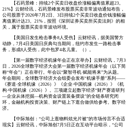
【石药景峰：持续2个买卖日收盘价涨幅偏离值累超23。
21%】云财经讯，石药景峰发布股票买卖非常波动通知布告，
公司股票于2026年7月2日、3日持续2个买卖日收盘价钱涨幅偏
离值累计达23。21%，按照《深圳证券买卖所买卖法则》的相
关，属于股票买卖非常波动环境。
【美国日发生枪击事务8人受伤】云财经讯，据美国警方
动静，7月4日美国日庆典勾当期间，纽约市发生一路枪击事
务，形成8人受伤，此中包罗4名儿童。（）。
【第一届数字经济机缘年会正在京举办】云财经讯，7月3
日，2026全球数字经济大会第一届数字经济机缘年会（以下简
称“年会”）正在举行。年会以“聚智寻机·赋能将来”为从题。
年会期间，全球数字经济大会组委会发布“机缘手册”系列——
《赛道·全球机缘（2026）》《企业·中国机缘（2026）》《机
构·中国机缘（2026）》。三项建立起数字经济“财产赛道研判
—企业从体挖掘—机构资金设置装备摆设”的全链条研究闭
环，金融机构投资决策、财产链上下逛合做供给参考。数字经
济。
【中际旭创：“公司上逛物料炫光片被”的市场传言不合适
现实】云财经讯，中际旭创7月5日正在互动平台暗示，“公司