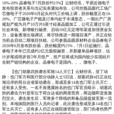
10%-20% 晶睿电子7月跌价约15%】云财经讯，平易近德电子
发布投资者关系勾当记实表通知布告，公司控股晶圆代工场广
芯微电子于2026年6月起头对代工价钱上调，跌价幅度正在10-
20%。广芯微电子产能及订单均处于丰满形态，一期出产厂房
规划产能为月产10万片6英寸硅基晶圆加工，公司正通过引进
社会本钱、新增银行融资、启动10亿元定增等渠道加强资金实
力，设备逐渐出场调试，将尽快推进一期项目满产，并正在恰
当机会启动二期项目扶植。公司参股晶圆原材料企业晶睿电子
2026年6月发布跌价函，跌价幅度约15%，7月1日起施行。晶
睿电子本年已完成约2亿元股权融资，并新建单晶棒项目，估
计岁尾或明岁首年月投产，投产后将成为国内较少实现硅片
全财产链结构的企业。晶睿电子是国内。。。微电子。
【也门胡塞武拆袭击军致14人灭亡】云财经讯，亚丁动
静：也门军方和医疗部分动静人士5日说，胡塞武拆4日正在红
海沿岸的荷台达省策动袭击，形成至多14名也门军士兵灭亡，
还有多人受伤。一名不肯透露姓名的也门军官员暗示，胡塞武
拆的袭击方针是军位于荷台达省的两座营房，两边随即迸发激
烈交火。袭击发生后，军将多个阵线的和备品级提拔至第一流
别。本地病院的医疗人员向记者，此次袭击形成至多14名也门
军士兵灭亡，还有多人仍正在病院接管医治，部门伤者伤势严