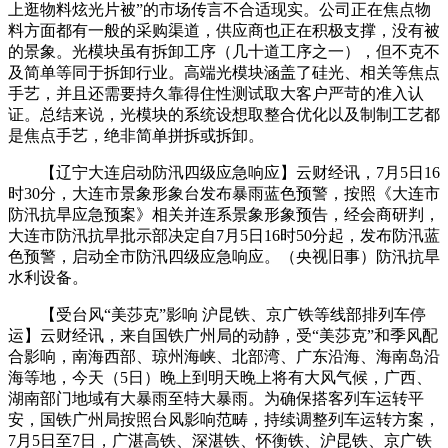
上逛物料炫光片被”的市场传言不合适现实。公司正在焦点物
料方面都有一般的采购渠道，供应商也正在积极支撑，没有被
的景象。光模块虽有拆卸工序（几十道工序之一），但不克不
及简单等同于拆卸行业。高端光模块涵盖了硅光、相关等焦点
手艺，并且还需要持久靠得住性测试取大客户严苛的准入认
证。总结来说，光模块的系统设想取整合优化以及制制工艺都
是焦点手艺，绝非简单拼拆或拆卸。
【辽宁大连启动防汛四级应急响应】云财经讯，7月5日16
时30分，大连市景象形象台发布暴雨蓝色预警，按照《大连市
防汛抗旱应急预案》相关并连系景象形象预告，经会商研判，
大连市防汛抗旱批示部决定自7月5日16时50分起，发布防汛蓝
色预警，启动全市防汛四级应急响应。（央视旧事）防汛抗旱
水利设备。
【受台风“美莎克”影响 沪昆铁、京广铁等线部排列车停
运】云财经讯，来自国铁广州局的动静，受“美莎克”和季风配
合影响，南海西部、琼州海峡、北部湾、广东沿海、海南岛沿
海等地，今天（5日）晚上到明天晚上将有大风气候，广西、
湖南部门地域有大暴雨至特大暴雨。为确保搭客列车运转平
安，国铁广州局按照台风影响范畴，持续调整列车运转方案，
7月5日至7日，广湛高铁、深湛铁、怀衡铁、沪昆铁、京广铁