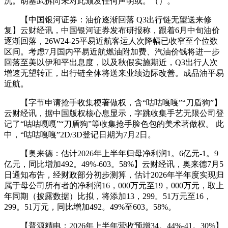
沉。胡塞武拆尚未对此颁发任何声明或。（）。
【中国银河证券：油价逐渐回落 Q3出行链无望送来修
复】云财经讯，中国银河证券发布研报称，跟着6月中旬油价
逐渐回落，26W24-25平易近航客运人次降幅已收窄至个位数
区间。考虑7月国内平易近航燃油附加费、汽油价钱将进一步
回落至美以伊和平出息度，以及秋假实施期近，Q3出行人次
增速无望转正，出行链全体将送来业绩边际改善。成品油平易
近航。
【字节申请抢手收集梗著做权，含“咕咕嘎嘎”“刀盾狗”】
云财经讯，据中国版权核心息显示，字跳收集手艺无限公司登
记了“咕咕嘎嘎”“刀盾狗”等收集抢手脸色包的美术著做权。 此
中，“咕咕嘎嘎”2D/3D登记日期为7月2日。
【奥来德：估计2026年上半年归母净利润1。6亿元-1。9
亿元，同比增加492。49%-603。58%】云财经讯，奥来德7月5
日通知布告，经财政部分初步测算，估计2026年半年度实现归
属于母公司所有者的净利润16，000万元至19，000万元，取上
年同期（披露数据）比拟，将添加13，299。51万元至16，
299。51万元，同比增加492。49%至603。58%。
【普源精电：2026年上半年营收预增34。44%-41。30%】