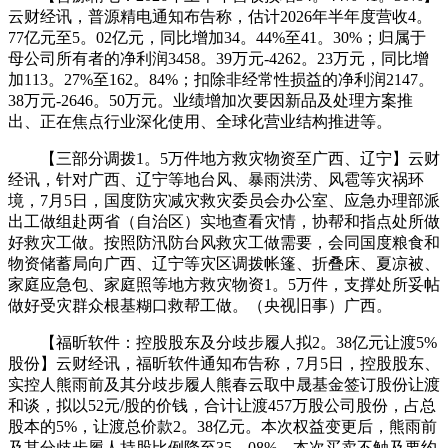
云财经讯，普源精电通知布告称，估计2026年半年度营收4。
77亿元至5。02亿元，同比增加34。44%至41。30%；归属于
母公司所有者的净利润3458。39万元-4262。23万元，同比增
加113。27%至162。84%；扣除非经常性损益的净利润2147。
38万元-2646。50万元。业绩增加次要因新品及处理方案推
出、正在焦点行业深化使用、全球化营业结构推进等。
【三部分调拨1。5万件地方救灾物资至广西、辽宁】云财
经讯，针对广西、辽宁等地台风、暴雨洪涝、风雹等灾祸环
境，7月5日，国度防灾减灾救灾委员会办公室、应急办理部派
出工做组赴两省（自治区）实地查看灾情，协帮和指点处所做
好救灾工做。按照防汛防台风救灾工做需要，会同国度粮食和
物资储蓄局向广西、辽宁等灾区调拨帐篷、折叠床、夏凉被、
家庭应急包、家庭照等地方救灾物资1。5万件，支撑处所妥帖
做好受灾群众根基糊口救帮工做。（央视旧事）广西。
【福昕软件：控股股东及分歧步履人拟2。38亿元让渡5%
股份】云财经讯，福昕软件通知布告称，7月5日，控股股东、
实控人熊雨前及其分歧步履人熊春云取中晟基金签订股份让渡
和谈，拟以52元/股的价钱，合计让渡457万股公司股份，占总
股本的5%，让渡总价款2。38亿元。本次权益变更后，熊雨前
及其分歧步履人持股比例降至35。08%。本次买卖不触及要约