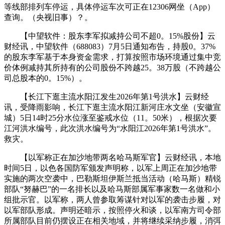
等线部排列车停运，具体停运车次可正在12306网坐（App）
查询。（央视旧事）？。
【中望软件：股东李军拟减持公司不超0。15%股份】云
财经讯，中望软件（688083）7月5日通知布告，持股0。37%
的股东李军基于本身资金需求，打算按照市场环境通过集中竞
价体例减持其所持有的公司股份不跨越25。38万股（不跨越公
司总股本的0。15%）。
【长江下逛主流水阳江发生2026年第1号洪水】云财经
讯，受降雨影响，长江下逛主流水阳江新河庄水文坐（安徽宣
城）5日14时25分水位涨至鉴戒水位（11。50米），根据次要
江河洪水编号，此次洪水编号为“水阳江2026年第1号洪水”。
救灾。
【以军称正在加沙地带两名哈马斯军官】云财经讯，本地
时间5日，以色各国防军颁发声明称，以军上周正在加沙地带
实施的两次空袭中，巴勒斯坦伊斯兰抵当活动（哈马斯）精锐
部队“努赫巴”的一名排长以及哈马斯部属军事家数一名做和小
组批示官。以军称，两人曾参取筹谋针对以军的袭击步履，对
以军部队形成。声明还暗示，按照停火和谈，以军南方司令部
所属部队目前仍摆设正在相关地域，并将继续采纳步履，消弭