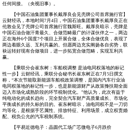
任何间接。（央视旧事）。
【中国石油集团董事长戴厚良会见壳牌公司首席施行官】
云财经讯，本地时间7月4日，中国石油集团董事长戴厚良正在
伦敦会见了壳牌公司首席施行官魏斯旺。戴厚良暗示，壳牌是
中国石油合做汗青最久、合做范畴最广的计谋伙伴之一，两边
正在海外6个国度7个项目上开展合做，全体合做优良，表现了
两边着眼久远、互利共赢的。但愿两边充实阐扬各自劣势，联
袂运转好现有合做项目，进一步拓宽合做范畴，实现互利共
赢。
【乘联分会崔东树：车船税调整 是油电同权落地的标记
性一步】云财经讯，乘联分会秘书长崔东树正在7月5日撰文
称，“本次节能取新能源车船税政策调整，是国内汽车行业油
电同权落地的标记性一步，也是新能源财产从政策搀扶期全面
迈入市场化成熟阶段的环节税制优化。”他认为，此次有益于
纯电动化的成长趋向，完全契合汽车财产高质量成长、市场化
平衡成长的持久标的目的。崔东树暗示，油电同权不是一刀切
均等化，是根据手艺属性、排放特征、利用场景，成立权责婚
配、税负公允的汽车税制系统。
【平易近德电子：晶圆代工场广芯微电子6月跌价