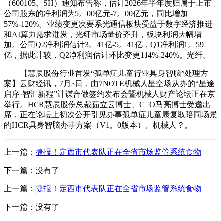
（600105。SH）通知布告称，估计2026年半年度归属于上市
公司股东的净利润为5。00亿元-7。00亿元，同比增加
57%-120%。业绩变更次要系光通信板块受益于数字经济推进
和AI算力需求迸发，光纤市场量价齐升，板块利润大幅增
加。公司Q2净利润估计3。41亿-5。41亿，Q1净利润1。59
亿，据此计较，Q2净利润估计环比变更114%-240%。光纤。
【慧辰股份行业首发“孤单症儿童行业具身智脑”处理方
案】云财经讯，7月3日，由7NOTE机械人星空场从办的“星途
启序·智汇新程”计谋合做签约发布会暨机械人财产论坛正在京
举行。HCR慧辰股份总裁茹立云博士、CTO马亮博士受邀出
席，正在论坛上初次公开引见办事孤单症儿童康复取陪同场景
的HCR具身智脑办事方案（V1。0版本）。机械人？。
上一篇：
捷报！定西市代表队正在全省市场监管系统食物
下一篇：没有了
上一篇：
捷报！定西市代表队正在全省市场监管系统食物
下一篇：没有了