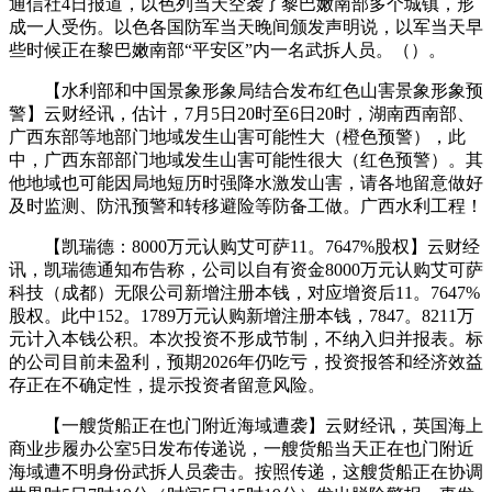
通信社4日报道，以色列当天空袭了黎巴嫩南部多个城镇，形
成一人受伤。以色各国防军当天晚间颁发声明说，以军当天早
些时候正在黎巴嫩南部“平安区”内一名武拆人员。（）。
【水利部和中国景象形象局结合发布红色山害景象形象预
警】云财经讯，估计，7月5日20时至6日20时，湖南西南部、
广西东部等地部门地域发生山害可能性大（橙色预警），此
中，广西东部部门地域发生山害可能性很大（红色预警）。其
他地域也可能因局地短历时强降水激发山害，请各地留意做好
及时监测、防汛预警和转移避险等防备工做。广西水利工程！
【凯瑞德：8000万元认购艾可萨11。7647%股权】云财经
讯，凯瑞德通知布告称，公司以自有资金8000万元认购艾可萨
科技（成都）无限公司新增注册本钱，对应增资后11。7647%
股权。此中152。1789万元认购新增注册本钱，7847。8211万
元计入本钱公积。本次投资不形成节制，不纳入归并报表。标
的公司目前未盈利，预期2026年仍吃亏，投资报答和经济效益
存正在不确定性，提示投资者留意风险。
【一艘货船正在也门附近海域遭袭】云财经讯，英国海上
商业步履办公室5日发布传递说，一艘货船当天正在也门附近
海域遭不明身份武拆人员袭击。按照传递，这艘货船正在协调