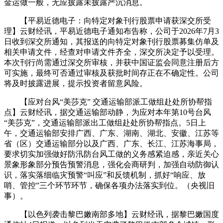
金运做一般，无应披露未披露严沉消息。
【平易近德电子：向特定对象刊行股票申请获深交所受
理】云财经讯，平易近德电子通知布告称，公司于2026年7月3
日收到深交所通知，其报送的向特定对象刊行股票募集仿单及
相关申请文件，经查对申请文件齐全，深交所决定予以受理。
本次刊行尚需通过深交所审核，并获中国证监会同意注册后方
可实施，最终可否通过审核及获批时间存正在不确定性。公司
将及时披露进展，提示投资者留意风险。
【应对台风“美莎克” 交通运输部派工做组赴处所协帮指
点】云财经讯，据交通运输部动静，为应对本年第10号台风
“美莎克”，交通运输部派出工做组赴处所协帮指点。5日上
午，交通运输部安排广西、广东、湖南、湖北、安徽、江苏等
省（区）交通运输部分以及广西、广东、长江、江苏海事局，
要求切实加强做好防汛防台风工做的义务感紧迫感，亲近关心
景象形象部分预告预警消息，强化会商研判，加强自动防御认
识，落实落细临灾预警“叫应”和反馈机制，抓好“响应、放
哨、管控”三个环节环节，确保各项办法落实到位。（央视旧
事）。
【以色列袭击黎巴嫩南部多地】云财经讯，据黎巴嫩国度