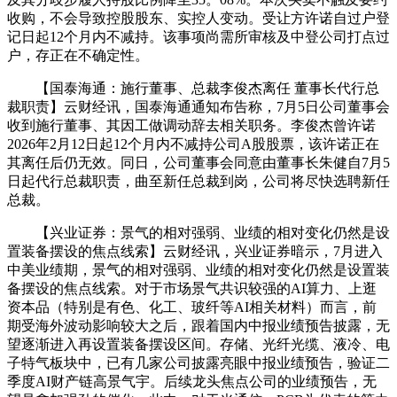
收购，不会导致控股股东、实控人变动。受让方许诺自过户登
记日起12个月内不减持。该事项尚需所审核及中登公司打点过
户，存正在不确定性。
【国泰海通：施行董事、总裁李俊杰离任 董事长代行总
裁职责】云财经讯，国泰海通通知布告称，7月5日公司董事会
收到施行董事、其因工做调动辞去相关职务。李俊杰曾许诺
2026年2月12日起12个月内不减持公司A股股票，该许诺正在
其离任后仍无效。同日，公司董事会同意由董事长朱健自7月5
日起代行总裁职责，曲至新任总裁到岗，公司将尽快选聘新任
总裁。
【兴业证券：景气的相对强弱、业绩的相对变化仍然是设
置装备摆设的焦点线索】云财经讯，兴业证券暗示，7月进入
中美业绩期，景气的相对强弱、业绩的相对变化仍然是设置装
备摆设的焦点线索。对于市场景气共识较强的AI算力、上逛
资本品（特别是有色、化工、玻纤等AI相关材料）而言，前
期受海外波动影响较大之后，跟着国内中报业绩预告披露，无
望逐渐进入再设置装备摆设区间。存储、光纤光缆、液冷、电
子特气板块中，已有几家公司披露亮眼中报业绩预告，验证二
季度AI财产链高景气宇。后续龙头焦点公司的业绩预告，无