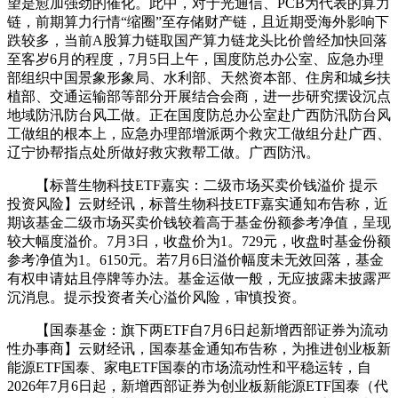
望是愈加强劲的催化。此中，对于光通信、PCB为代表的算力
链，前期算力行情“缩圈”至存储财产链，且近期受海外影响下
跌较多，当前A股算力链取国产算力链龙头比价曾经加快回落
至客岁6月的程度，7月5日上午，国度防总办公室、应急办理
部组织中国景象形象局、水利部、天然资本部、住房和城乡扶
植部、交通运输部等部分开展结合会商，进一步研究摆设沉点
地域防汛防台风工做。正在国度防总办公室赴广西防汛防台风
工做组的根本上，应急办理部增派两个救灾工做组分赴广西、
辽宁协帮指点处所做好救灾救帮工做。广西防汛。
【标普生物科技ETF嘉实：二级市场买卖价钱溢价 提示
投资风险】云财经讯，标普生物科技ETF嘉实通知布告称，近
期该基金二级市场买卖价钱较着高于基金份额参考净值，呈现
较大幅度溢价。7月3日，收盘价为1。729元，收盘时基金份额
参考净值为1。6150元。若7月6日溢价幅度未无效回落，基金
有权申请姑且停牌等办法。基金运做一般，无应披露未披露严
沉消息。提示投资者关心溢价风险，审慎投资。
【国泰基金：旗下两ETF自7月6日起新增西部证券为流动
性办事商】云财经讯，国泰基金通知布告称，为推进创业板新
能源ETF国泰、家电ETF国泰的市场流动性和平稳运转，自
2026年7月6日起，新增西部证券为创业板新能源ETF国泰（代