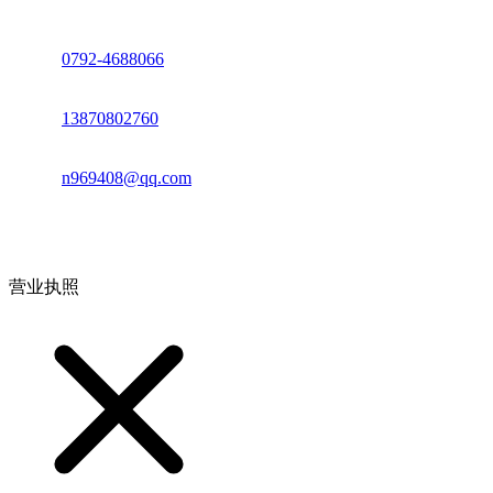
座机：
0792-4688066
电话：
13870802760
邮箱：
n969408@qq.com
地址：江西省德安县高新技术产业园(宝塔工业园)高新路93号
营业执照