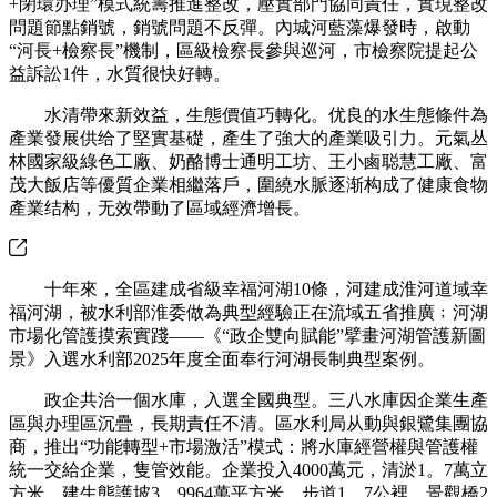
+閉環办理”模式統籌推進整改，壓實部門協同責任，實現整改
問題節點銷號，銷號問題不反彈。內城河藍藻爆發時，啟動
“河長+檢察長”機制，區級檢察長參與巡河，市檢察院提起公
益訴訟1件，水質很快好轉。
水清帶來新效益，生態價值巧轉化。优良的水生態條件為
產業發展供给了堅實基礎，產生了強大的產業吸引力。元氣丛
林國家級綠色工廠、奶酪博士通明工坊、王小鹵聪慧工廠、富
茂大飯店等優質企業相繼落戶，圍繞水脈逐渐构成了健康食物
產業结构，无效帶動了區域經濟增長。
十年來，全區建成省級幸福河湖10條，河建成淮河道域幸
福河湖，被水利部淮委做為典型經驗正在流域五省推廣﹔河湖
市場化管護摸索實踐——《“政企雙向賦能”擘畫河湖管護新圖
景》入選水利部2025年度全面奉行河湖長制典型案例。
政企共治一個水庫，入選全國典型。三八水庫因企業生產
區與办理區沉疊，長期責任不清。區水利局从動與銀鷺集團協
商，推出“功能轉型+市場激活”模式：將水庫經營權與管護權
統一交給企業，隻管效能。企業投入4000萬元，清淤1。7萬立
方米，建生態護坡3。9964萬平方米、步道1。7公裡、景觀橋2