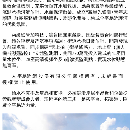
長效合做機制，充实發揮其水域救援、應急處置等專業優勢，
沉點承擔河流放哨、水面保潔做業。成立“黨員先鋒崗+青年志
願隊+群團服務組”聯動體系，常態化開展，构成全平易近護河
的优良氛圍。
兩級監管加科技，讓盲區無處藏身。區級負責合同履行監
督、績效評定及严沉事項協調﹔街道承擔日常放哨、問題發現
與前端處置。同步構建“天上拍（衛星遙感）、地上查（無人
機+視頻監控）”立體監測網，共同770萬元投入建成的41座雨
量水位坐、28座高清視頻坐及5處滲流監測點，實現水位動態
無盲區。
人 平易近 網 股 份 有 限 公 司 版 權 所 有 ，未 經 書 面
授 權 禁 止 使 用。
治水不克不及隻靠和市場，必須讓沿岸居平易近和企業從
旁觀者變成參與者。琅琊區的第三步，是搭平台、拓渠道，匯
聚全平易近力量。