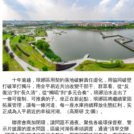
十年逾越，琅琊區用契約落地破解責任虛化，用協同破壁
打破單打獨斗，用全平易近共治改變干部干、群眾看。從“反
復治”到“長久清”，從“獨唱”到“多元合奏”，琅琊治水走出了
一條可復制、可推廣的子。坐正在新起點，琅琊區將繼續鞏固
拓展管理，讓每一條河道、每一座水庫持續釋放生態紅利，实
正成為人平易近的幸福河湖。（高斯研 文/圖）。
聯席會商加閉環，讓問題不過夜。聚焦各級環保督察、警
示片披露的渡水問題，區級河湖長牽頭調度，通過“清單交辦