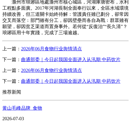
滁州市琅琊區地處滁州市核心城區，河湖庫塘密布，水利
工程點多面廣。2017年河湖長制全面奉行以來，全區水域環境
持續改善，但三道關卡始終待解：管護責任雖已劃分，卻常因
交叉而落空﹔部門雖有分工，卻因壁壘而各自為戰﹔群眾雖有
願望，卻因贫乏渠道而置身事外。若何從“反復治”“長久清”？
琅琊區用十年實踐，完成了三場逾越。
上一篇：
2026年06月食物行业舆情清点
下一篇：
曲通部委｜今日起我国全面进入从汛期 中药饮片
上一篇：
2026年06月食物行业舆情清点
下一篇：
曲通部委｜今日起我国全面进入从汛期 中药饮片
推荐新闻
黄山毛峰品牌_食物
2026-07-03