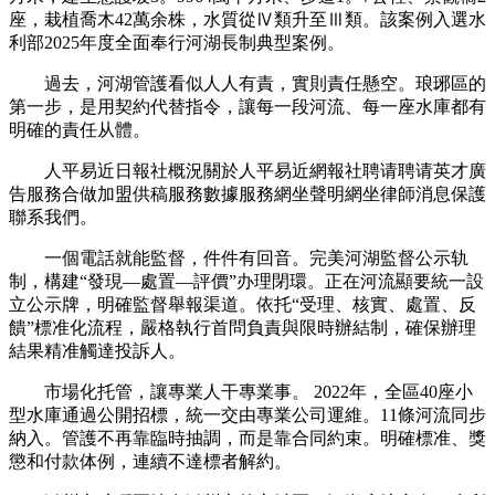
座，栽植喬木42萬余株，水質從Ⅳ類升至Ⅲ類。該案例入選水
利部2025年度全面奉行河湖長制典型案例。
過去，河湖管護看似人人有責，實則責任懸空。琅琊區的
第一步，是用契約代替指令，讓每一段河流、每一座水庫都有
明確的責任从體。
人平易近日報社概況關於人平易近網報社聘请聘请英才廣
告服務合做加盟供稿服務數據服務網坐聲明網坐律師消息保護
聯系我們。
一個電話就能監督，件件有回音。完美河湖監督公示轨
制，構建“發現—處置—評價”办理閉環。正在河流顯要統一設
立公示牌，明確監督舉報渠道。依托“受理、核實、處置、反
饋”標准化流程，嚴格執行首問負責與限時辦結制，確保辦理
結果精准觸達投訴人。
市場化托管，讓專業人干專業事。 2022年，全區40座小
型水庫通過公開招標，統一交由專業公司運維。11條河流同步
納入。管護不再靠臨時抽調，而是靠合同約束。明確標准、獎
懲和付款体例，連續不達標者解約。