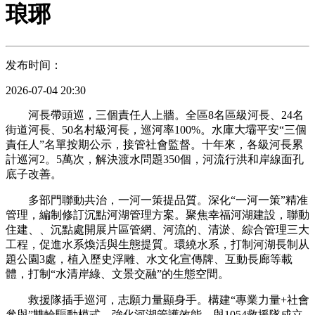
琅琊
发布时间：
2026-07-04 20:30
河長帶頭巡，三個責任人上牆。全區8名區級河長、24名
街道河長、50名村級河長，巡河率100%。水庫大壩平安“三個
責任人”名單按期公示，接管社會監督。十年來，各級河長累
計巡河2。5萬次，解決渡水問題350個，河流行洪和岸線面孔
底子改善。
多部門聯動共治，一河一策提品質。深化“一河一策”精准
管理，編制修訂沉點河湖管理方案。聚焦幸福河湖建設，聯動
住建、、沉點處開展片區管網、河流的、清淤、綜合管理三大
工程，促進水系煥活與生態提質。環繞水系，打制河湖長制从
題公園3處，植入歷史浮雕、水文化宣傳牌、互動長廊等載
體，打制“水清岸綠、文景交融”的生態空間。
救援隊插手巡河，志願力量顯身手。構建“專業力量+社會
參與”雙輪驅動模式，強化河湖管護效能。與1054救援隊成立