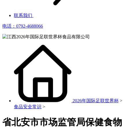
联系我们
电话：0792-4688066
2026年国际足联世界杯
>
食品安全常识
>
省北安市市场监管局保健食物