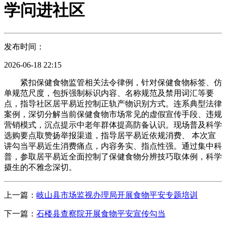
学问进社区
发布时间：
2026-06-18 22:15
紧扣保健食物监管相关法令律例，针对保健食物标签、仿
单规范尺度，包拆强制标识内容、名称规范及禁用词汇等要
点，指导社区居平易近控制正轨产物识别方式。连系典型法律
案例，深切分解当前保健食物市场常见的虚假宣传手段、违规
营销模式，沉点提示中老年群体提高防备认识。现场普及科学
选购要点取赞扬举报渠道，指导居平易近依规消费、 本次宣
讲勾当平易近生消费痛点，内容务实、指点性强。通过集中科
普，参取居平易近全面控制了保健食物分辨技巧取体例，科学
摄生的不雅念深切。
上一篇：
岐山县市场监视办理局开展食物平安专题培训
下一篇：
石楼县查察院开展食物平安宣传勾当