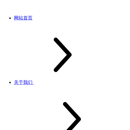
网站首页
关于我们