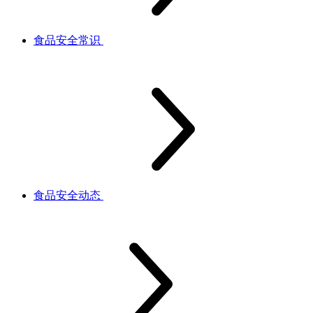
食品安全常识
食品安全动态