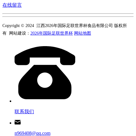
在线留言
Copyright © 2024 江西2026年国际足联世界杯食品有限公司 版权所
有 网站建设：
2026年国际足联世界杯
网站地图
联系我们
n969408@qq.com