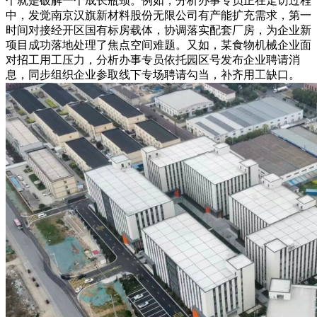
个就是破解一个成长瓶颈。例如，分析办事专员正在走访过程
中，发觉南京汉旗新材料股份无限公司有产能扩充需求，第一
时间对接经开区国有标房载体，协调落实配套厂房，为企业新
项目成功落地处理了焦点空间难题。又如，某食物机械企业面
对招工用工压力，分析办事专员依托园区号发布企业聘请消
息，同步组织企业参取线下专场聘请勾当，补齐用工缺口。