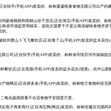
在快手(手机APP)发卖的、标称粟凝喷鼻食物无限公司出产的酱
州勐海格朗和雨林山珍干货店)正在淘宝(手机APP)发卖的、
云南省市场监管局核实，该批次菠萝干不是云南滇秘味食物开辟
卖的。
省杭州萧山卜飞飞餐饮店)正在饿了么(手机APP)发卖的盐水花生
公司)正在快手(手机APP)发卖的、标称省市绥芬河市福福提
餐饮店)正在美团(手机APP)发卖的盐水花生(现煮)，此中山梨
物网店)正在拼多多(手机APP)发卖的、标称牧兰食物科技无限
二氧化硫残留量不合适食物平安国度尺度。
电子商务商行)正在淘宝网(网店)发卖的、标称安徽京佗国药药