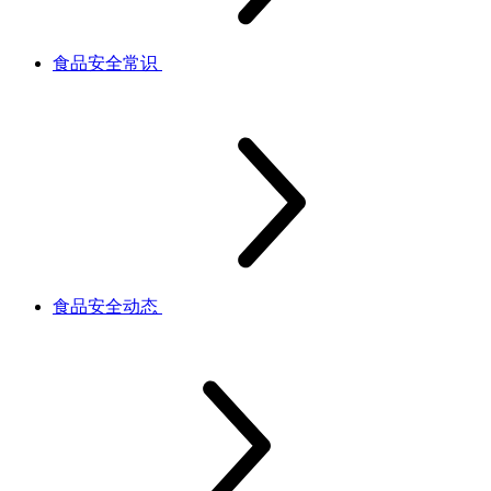
食品安全常识
食品安全动态