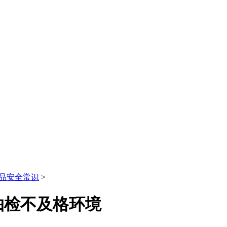
品安全常识
>
抽检不及格环境