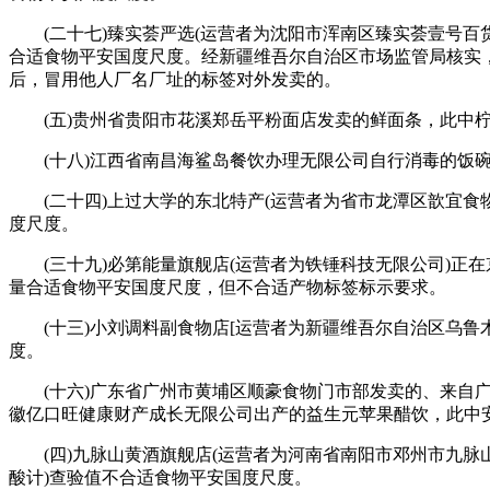
(二十七)臻实荟严选(运营者为沈阳市浑南区臻实荟壹号百货
合适食物平安国度尺度。经新疆维吾尔自治区市场监管局核实
后，冒用他人厂名厂址的标签对外发卖的。
(五)贵州省贵阳市花溪郑岳平粉面店发卖的鲜面条，此中柠
(十八)江西省南昌海鲨岛餐饮办理无限公司自行消毒的饭碗
(二十四)上过大学的东北特产(运营者为省市龙潭区歆宜食物专
度尺度。
(三十九)必第能量旗舰店(运营者为铁锤科技无限公司)正在京
量合适食物平安国度尺度，但不合适产物标签标示要求。
(十三)小刘调料副食物店[运营者为新疆维吾尔自治区乌鲁木齐
度。
(十六)广东省广州市黄埔区顺豪食物门市部发卖的、来自广
徽亿口旺健康财产成长无限公司出产的益生元苹果醋饮，此中
(四)九脉山黄酒旗舰店(运营者为河南省南阳市邓州市九脉山
酸计)查验值不合适食物平安国度尺度。