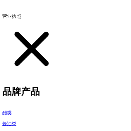
地址：江西省德安县高新技术产业园(宝塔工业园)高新路93号
营业执照
品牌产品
醋类
酱油类