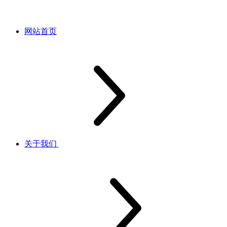
网站首页
关于我们