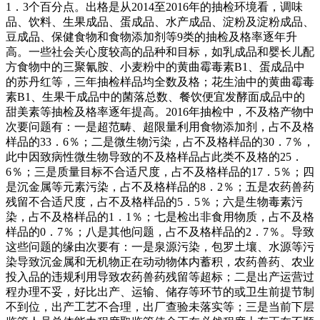
1．3个百分点。出格是从2014至2016年的抽检环境看，调味
品、饮料、生果成品、蛋成品、水产成品、淀粉及淀粉成品、
豆成品、保健食物和食物添加剂等9类的抽检及格率逐年升
高。一些社会关心度较高的品种和目标，如乳成品和婴长儿配
方食物中的三聚氰胺、小麦粉中的黄曲霉毒素B1、蛋成品中
的苏丹红等，三年抽检样品均全数及格；花生油中的黄曲霉毒
素B1、生果干成品中的菌落总数、餐饮便宜发酵面成品中的
甜美素等抽检及格率逐年提高。2016年抽检中，不及格产物中
次要问题有：一是超范畴、超限量利用食物添加剂，占不及格
样品的33．6％；二是微生物污染，占不及格样品的30．7％，
此中因致病性微生物导致的不及格样品占此类不及格的25．
6％；三是质量目标不合适尺度，占不及格样品的17．5％；四
是沉金属等元素污染，占不及格样品的8．2％；五是农药兽药
残留不合适尺度，占不及格样品的5．5％；六是生物毒素污
染，占不及格样品的1．1％；七是检出非食用物质，占不及格
样品的0．7％；八是其他问题，占不及格样品的2．7％。导致
这些问题的缘由次要有：一是泉源污染，包罗土壤、水源等污
染导致沉金属和无机物正在动动物体内蓄积，农药兽药、农业
投入品的违规利用导致农药兽药残留等超标；二是出产运营过
程办理不妥，好比出产、运输、储存等环节的或卫生前提节制
不到位，出产工艺不合理，出厂查验未落实等；三是当前下层