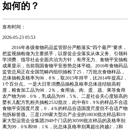
如何的？
发布时间：
2026-05-23 05:53
2016年各级食物药品监管部分严酷落实“四个最严”要求，
把监视抽检做为主要抓手，以督促企业落实从体义务、引领科
学消费、指导社会全面共治为方针，有序无力、食物平安抽检
成果显示，当前我国食物平安形势总体平稳。2016年食物药品
监管总局正在全国范畴内组织抽检了25．7万批次食物样品，
总体抽检及格率为96．8％，取2015年持平，比2014年提高2．
1个百分点。一是大日常消费品抽检及格率总体连结较高程
度，粮食加工品为98．2％，食用油、肉、蛋、蔬、果等食用
农产物为98．0％，乳成品为99．5％。二是社会关心度较高的
婴长儿配方乳粉共抽检2532批次，此中有0．9％的样品不合适
食物平安国度尺度，0．4％的样品合适国度尺度但不合适产物
包拆标签值。三是1299家大型出产企业的18030批次样品和19
家大型运营企业集团2949个门店的30599批次样品的及格率别
离为99．0％和98．1％，比总体及格率别离超出跨越2．2和