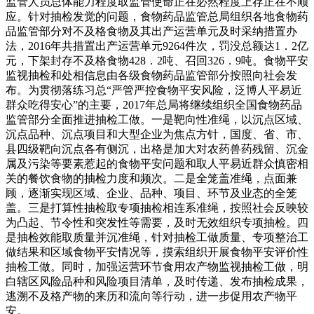
监管人员总体能力程度取监管使命正在必然程度上存正在不顺
应。针对抽检发觉的问题，食物药品监管总局组织各地食物药
品监管部分对不及格食物及其出产运营单元及时采纳措置办
法，2016年共措置出产运营单元9264件次，罚没总额达1．2亿
元，下架封存不及格食物428．2吨、召回326．9吨。食物平安
监视抽检和处相信息由各级食物药品监管部分按照向社会发
布。为贯彻落练习总“严管严控食物平安风险，泛博人平易近
群众吃得安心”的主要，2017年总局将继续组织全国食物药品
监管部分全面推进抽检工做。一是靶向性准绳，以沉点区域、
沉点品种、沉点项目和大型企业为焦点方针，国度、省、市、
县四级靶向沉点各有侧沉，出格是加大对农药兽药残留、沉金
属及污染等要素惹起的食物平安问题和取人平易近群众慎密相
关的餐饮食物的抽检力度和频次。二是全笼盖准绳，点面兼
顾，逐渐实现区域、企业、品种、项目、环节及业态的全笼
盖。三是打算性抽检取专项抽检相连系准绳，按照社会反映较
为凸起、节令性和突发性等需要，及时无效组织专项抽检。四
是抽检效能取质量并沉准绳，针对抽检工做质量、专项整治工
做结果和区域食物平安情况等，摸索组织开展食物平安评价性
抽检工做。同时，加强运营环节食用农产物监视抽检工做，明
白辖区风险品种和风险项目清单，及时传递、发布抽检成果，
逃溯不及格产物的来历和流向等行动，进一步促用农产物平
安。